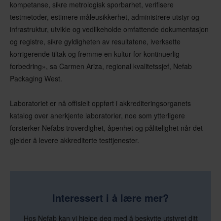
kompetanse, sikre metrologisk sporbarhet, verifisere
testmetoder, estimere måleusikkerhet, administrere utstyr og
infrastruktur, utvikle og vedlikeholde omfattende dokumentasjon
og registre, sikre gyldigheten av resultatene, iverksette
korrigerende tiltak og fremme en kultur for kontinuerlig
forbedring», sa Carmen Ariza, regional kvalitetssjef, Nefab
Packaging West.
Laboratoriet er nå offisielt oppført i akkrediteringsorganets
katalog over anerkjente laboratorier, noe som ytterligere
forsterker
Nefabs
troverdighet, åpenhet og pålitelighet når det
gjelder å levere akkrediterte testtjenester.
Interessert i å lære mer?
Hos Nefab kan vi hjelpe deg med å beskytte utstyret ditt