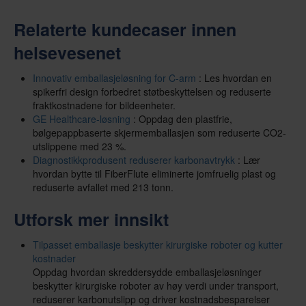
Relaterte kundecaser innen
helsevesenet
Innovativ emballasjeløsning for C-arm
: Les hvordan en
spikerfri design forbedret støtbeskyttelsen og reduserte
fraktkostnadene for bildeenheter.
GE Healthcare-løsning
: Oppdag den plastfrie,
bølgepappbaserte skjermemballasjen som reduserte CO2-
utslippene med 23 %.
Diagnostikkprodusent reduserer karbonavtrykk
: Lær
hvordan bytte til FiberFlute eliminerte jomfruelig plast og
reduserte avfallet med 213 tonn.
Utforsk mer innsikt
Tilpasset emballasje beskytter kirurgiske roboter og kutter
kostnader
Oppdag hvordan skreddersydde emballasjeløsninger
beskytter kirurgiske roboter av høy verdi under transport,
reduserer karbonutslipp og driver kostnadsbesparelser