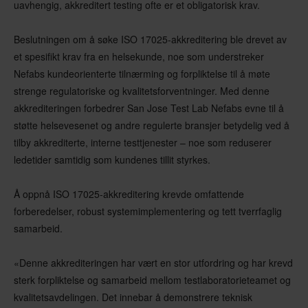
uavhengig, akkreditert testing ofte er et obligatorisk krav.
Beslutningen om å søke ISO 17025-akkreditering ble drevet av
et spesifikt krav fra en helsekunde, noe som understreker
Nefabs kundeorienterte tilnærming og forpliktelse til å møte
strenge regulatoriske og kvalitetsforventninger. Med denne
akkrediteringen forbedrer San Jose Test Lab Nefabs evne til å
støtte helsevesenet og andre regulerte bransjer betydelig ved å
tilby akkrediterte, interne testtjenester – noe som reduserer
ledetider samtidig som kundenes tillit styrkes.
Å oppnå ISO 17025-akkreditering krevde omfattende
forberedelser, robust systemimplementering og tett tverrfaglig
samarbeid.
«Denne akkrediteringen har vært en stor utfordring og har krevd
sterk forpliktelse og samarbeid mellom testlaboratorieteamet og
kvalitetsavdelingen. Det innebar å demonstrere teknisk