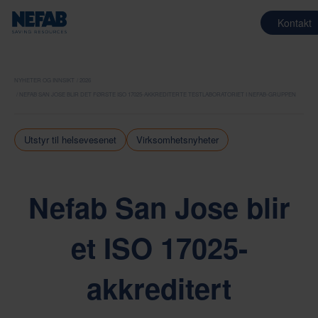
Kontakt
NYHETER OG INNSIKT
2026
NEFAB SAN JOSE BLIR DET FØRSTE ISO 17025-AKKREDITERTE TESTLABORATORIET I NEFAB-GRUPPEN
Utstyr til helsevesenet
Virksomhetsnyheter
Nefab San Jose blir
et ISO 17025-
akkreditert