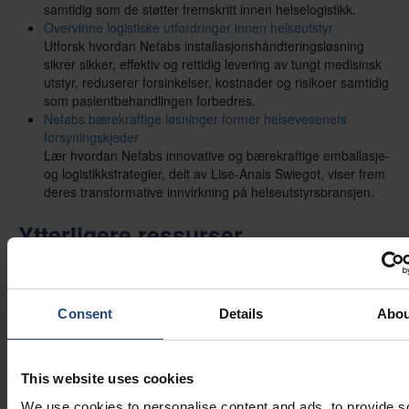
samtidig som de støtter fremskritt innen helselogistikk.
Overvinne logistiske utfordringer innen helseutstyr
Utforsk hvordan Nefabs installasjonshåndteringsløsning
sikrer sikker, effektiv og rettidig levering av tungt medisinsk
utstyr, reduserer forsinkelser, kostnader og risikoer samtidig
som pasientbehandlingen forbedres.
Nefabs bærekraftige løsninger former helsevesenets
forsyningskjeder
Lær hvordan Nefabs innovative og bærekraftige emballasje-
og logistikkstrategier, delt av Lise-Anais Swiegot, viser frem
deres transformative innvirkning på helseutstyrsbransjen.
Ytterligere ressurser
Optimaliserte fiberløsninger
: Lær mer om vårt komplette
utvalg av fiberbaserte emballasjeløsninger.
GreenCalc
: Bruk vår sertifiserte kalkulator til å måle
Consent
Details
Abou
potensielle økonomiske og miljømessige besparelser.
Globalt ingeniørnettverk
: 250 ingeniøreksperter på mer enn
30 steder.
This website uses cookies
We use cookies to personalise content and ads, to provide s