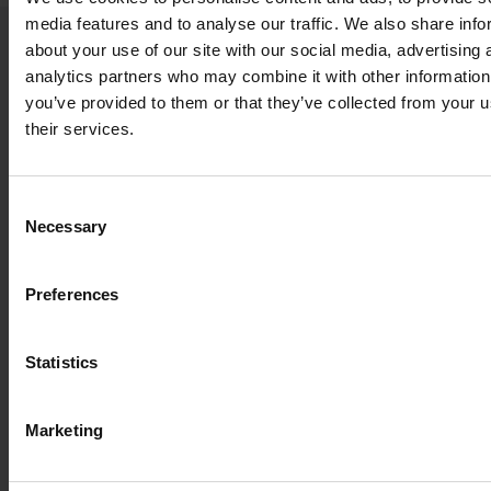
media features and to analyse our traffic. We also share info
about your use of our site with our social media, advertising 
VÅRE SISTE NYHETER OG INNSIKT
analytics partners who may combine it with other information
you’ve provided to them or that they’ve collected from your u
their services.
2026.07.30
Endringer i Nefabs styre
Consent
VIRKSOMHETSNYHETER
Necessary
Selection
2026.07.14
Preferences
Hvorfor bærekraftig emballasje
handler om mer enn bare
materialer
Statistics
VIRKSOMHETSNYHETER
Marketing
2026.06.29
Hvordan produsenter kan
regionalisere driften uten å ofre