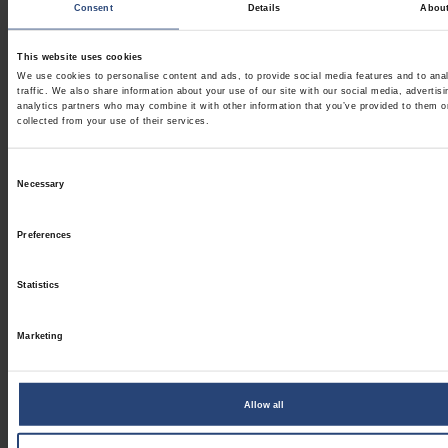
Consent
Details
Abou
strukturert emballasjegjennomgang er ofte det første skrittet mot
å redusere kompleksitet, forbedre driftsytelsen og bygge en
This website uses cookies
emballasjestrategi som kan tilpasses etter hvert som
We use cookies to personalise content and ads, to provide social media features and to ana
forsyningskjedene utvikler seg.
traffic. We also share information about your use of our site with our social media, advertis
analytics partners who may combine it with other information that you’ve provided to them o
collected from your use of their services.
Utforsk hvordan
Nefabs emballasjevurdering
kan bidra til å
identifisere muligheter med stor innvirkning og omsette innsikt til
Consent
Necessary
handling.
Selection
Preferences
Vi sparer ressurser i forsyningskjedene for en bedre
morgendag.
Statistics
Vil du vite mer?
Marketing
TA KONTAKT
Allow all
Kontakt oss
hvis du vil vite mer om våre smarte og bærekraftige
løsninger.