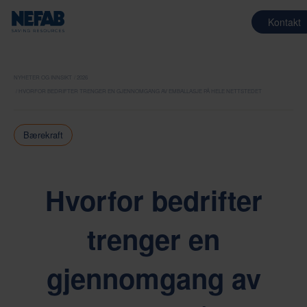
Kontakt
NYHETER OG INNSIKT
2026
HVORFOR BEDRIFTER TRENGER EN GJENNOMGANG AV EMBALLASJE PÅ HELE NETTSTEDET
Bærekraft
Hvorfor bedrifter
trenger en
gjennomgang av