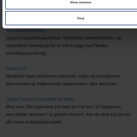
Allow selection
LÆR MER
Deny
Emballasjevurdering
Oppnå kostnadsbesparelser, forbedrede bærekraftskrav og
kompatibel emballasje for et helt anlegg med Nefabs
emballasjevurdering.
GreenCalc
NefabVår egen sertifiserte kalkulator måler og kvantifiserer
økonomiske og miljømessige besparelser i våre løsninger.
Global forsyning og lokale tjenester
Med over 250 ingeniører på tvers av mer enn 30 lokasjoner,
som jobber sammen i et globalt nettverk, kan du stole på oss for
ditt neste emballasjeprosjekt.