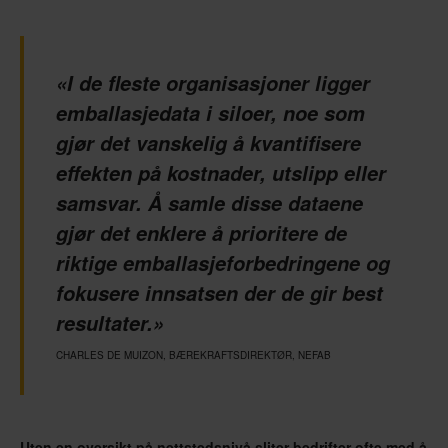
«I de fleste organisasjoner ligger
emballasjedata i siloer, noe som
gjør det vanskelig å kvantifisere
effekten på kostnader, utslipp eller
samsvar. Å samle disse dataene
gjør det enklere å prioritere de
riktige emballasjeforbedringene og
fokusere innsatsen der de gir best
resultater.»
CHARLES DE MUIZON, BÆREKRAFTSDIREKTØR, NEFAB
Uten en oversikt på nettstedsnivå sliter bedrifter ofte med å