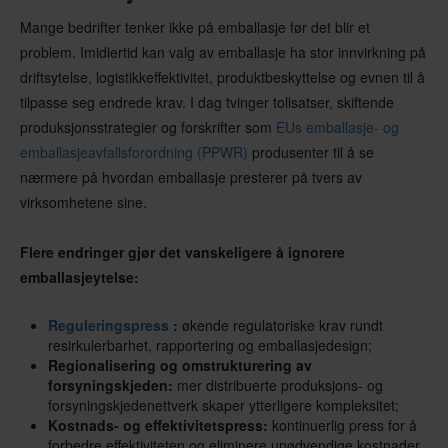
Mange bedrifter tenker ikke på emballasje før det blir et
problem. Imidlertid kan valg av emballasje ha stor innvirkning på
driftsytelse, logistikkeffektivitet, produktbeskyttelse og evnen til å
tilpasse seg endrede krav. I dag tvinger tollsatser, skiftende
produksjonsstrategier og forskrifter som
EUs emballasje- og
emballasjeavfallsforordning (PPWR)
produsenter til å se
nærmere på hvordan emballasje presterer på tvers av
virksomhetene sine.
Flere endringer gjør det vanskeligere å ignorere
emballasjeytelse:
Reguleringspress
:
økende regulatoriske krav rundt
resirkulerbarhet, rapportering og emballasjedesign;
Regionalisering og omstrukturering av
forsyningskjeden:
mer distribuerte produksjons- og
forsyningskjedenettverk skaper ytterligere kompleksitet;
Kostnads- og effektivitetspress:
kontinuerlig press for å
forbedre effektiviteten og eliminere unødvendige kostnader.