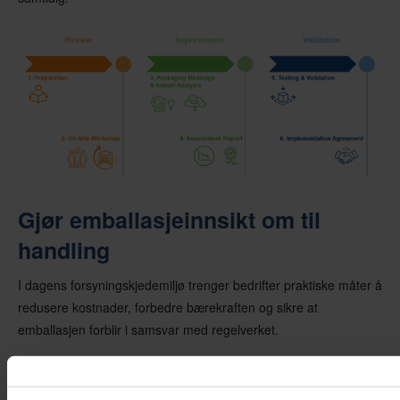
Gjør emballasjeinnsikt om til
handling
I dagens forsyningskjedemiljø trenger bedrifter praktiske måter å
redusere kostnader, forbedre bærekraften og sikre at
emballasjen forblir i samsvar med regelverket.
Etter hvert som presset i forsyningskjeden øker, kan ikke
emballasje lenger behandles som et sekundært problem. En