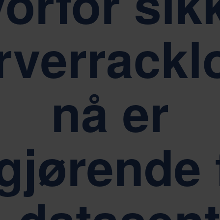
orfor sik
het, respekt og myndiggjøring
Bærekraft er kjernen i Ne
rverrackl
nå er
gjørende 