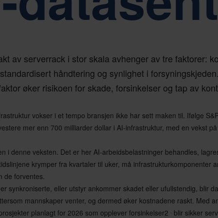
I-datasent
akt av serverrack i stor skala avhenger av tre faktorer: k
 standardisert håndtering og synlighet i forsyningskjede
faktor øker risikoen for skade, forsinkelser og tap av kontr
nfrastruktur vokser i et tempo bransjen ikke har sett maken til. Ifølge S
estere mer enn 700 milliarder dollar i AI-infrastruktur, med en vekst på 
en i denne veksten. Det er her AI-arbeidsbelastninger behandles, lagres
stidslinjene krymper fra kvartaler til uker, må infrastrukturkomponente
n de forventes.
er synkroniserte, eller utstyr ankommer skadet eller ufullstendig, blir
 ettersom mannskaper venter, og dermed øker kostnadene raskt. Med a
,
prosjekter planlagt for 2026 som opplever forsinkelser2
blir sikker serv