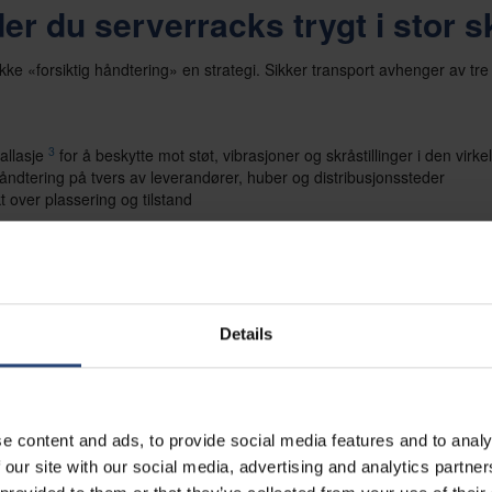
er du serverracks trygt i stor s
ikke «forsiktig håndtering» en strategi. Sikker transport avhenger av t
3
allasje
for å beskytte mot støt, vibrasjoner og skråstillinger i den virk
åndtering på tvers av leverandører, huber og distribusjonssteder
t over plassering og tilstand
 en, sniker risikoen seg inn igjen gjennom skadet utstyr, håndteringsfeil,
p av sikt.
Details
e content and ads, to provide social media features and to analy
 our site with our social media, advertising and analytics partn