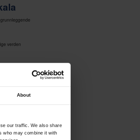
kala
re grunnleggende
elige verden
 forsinket
About
se our traffic. We also share
ers who may combine it with