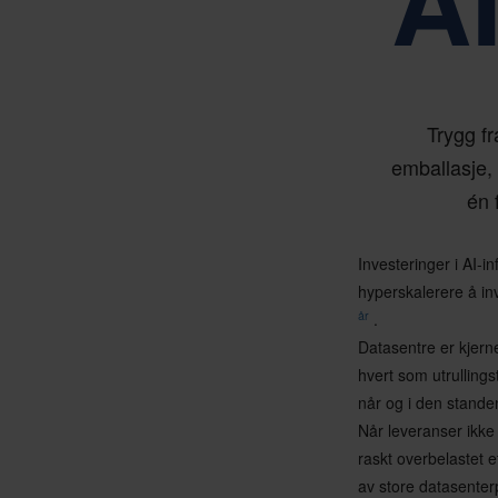
A
Trygg fr
emballasje,
én 
Investeringer i AI-i
hyperskalerere å inv
år
.
Datasentre er kjern
hvert som utrulling
når og i den stande
Når leveranser ikke 
raskt overbelastet
av store datasenter