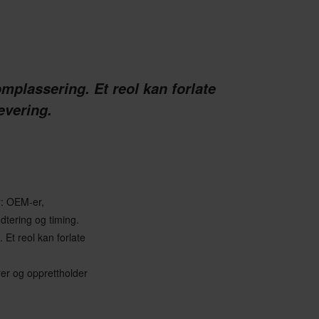
 omplassering. Et reol kan forlate
evering.
r: OEM-er,
dtering og timing.
. Et reol kan forlate
rer og opprettholder