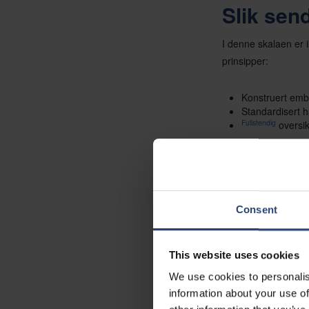
Slik send
I denne skalaen er 
prinsipper:
Konstruert emb
Standardisert h
Fullstendig
oversik
Hvis du går glipp av
utplassering eller ta
Consent
This website uses cookies
We use cookies to personalis
information about your use of