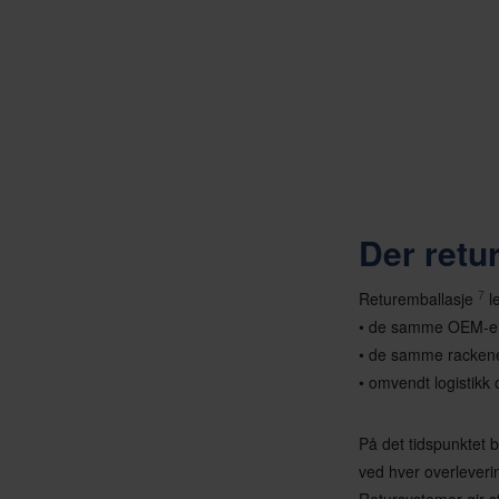
Der retur
7
Returemballasje
le
• de samme OEM-en
• de samme rackene f
• omvendt logistikk 
På det tidspunktet b
ved hver overleveri