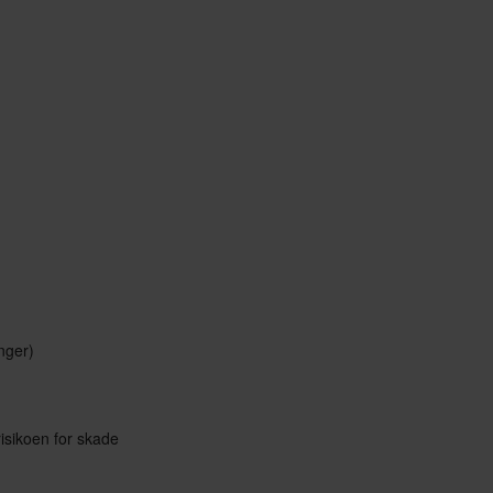
nger)
risikoen for skade