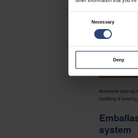
other information that you’ve
Consent
Necessary
Selection
Deny
Avanserte spor-og-sp
bestilling til levering
Emballas
system