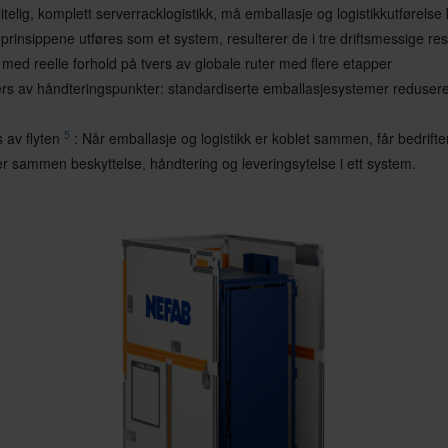
itelig, komplett serverracklogistikk, må emballasje og logistikkutførelse
rinsippene utføres som et system, resulterer de i tre driftsmessige resu
d med reelle forhold på tvers av globale ruter med flere etapper
ers av håndteringspunkter: standardiserte emballasjesystemer redusere
5
s av flyten
: Når emballasje og logistikk er koblet sammen, får bedrifte
er sammen beskyttelse, håndtering og leveringsytelse i ett system.