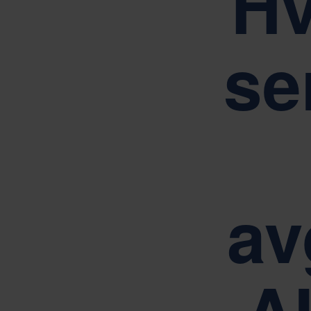
Hv
Drevet av våre kjerneverdier enkel
se
av