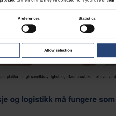
 provided to them or that they’ve collected from your use of their
Preferences
Statistics
Allow selection
or-plattformer gir sanntidssynlighet, og sikrer presis kontroll over verdi
.
je og logistikk må fungere som 