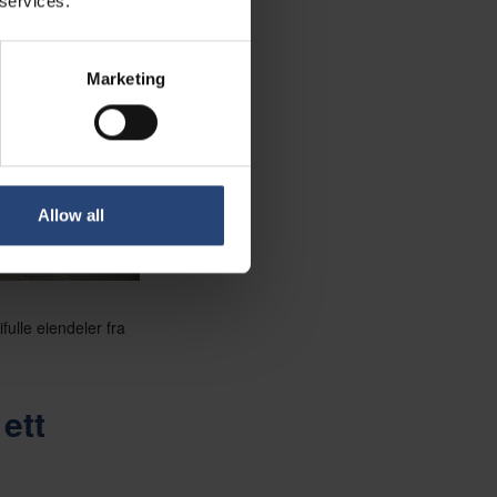
 services.
Marketing
Allow all
fulle eiendeler fra
ett