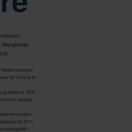
re
onstruert
n. Manglende
oll.
&P Global forventes
over 60 % fra år til
 og skaleres. Etter
r ankomme nøyaktig
 datasenterområder
nslagsvis 30–50 %
erracklogistikk i