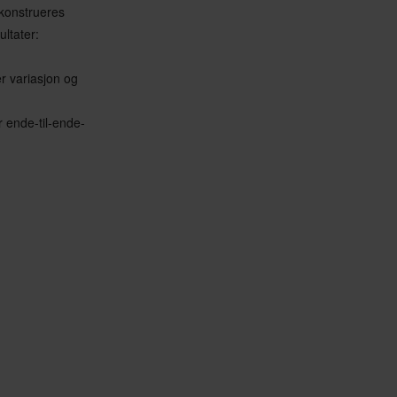
 konstrueres
ltater:
r variasjon og
r ende-til-ende-