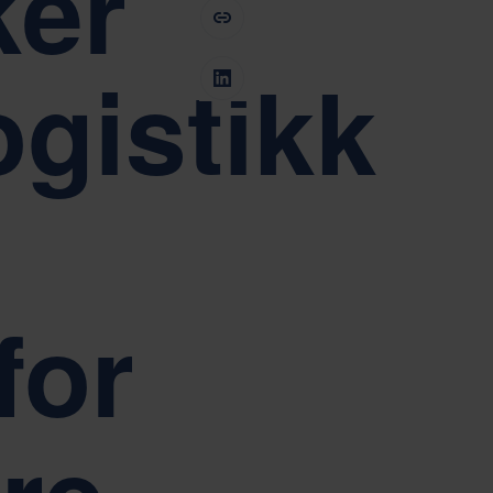
ker
fabs eierstyring og selskapsledelse.
Tiếng Việt
Deutsch
Svenska
Suomi
ogistikk
Español
Eesti
Slovenčina
Nederlands
for