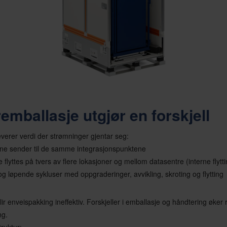
emballasje utgjør en forskjell
verer verdi der strømninger gjentar seg:
e sender til de samme integrasjonspunktene
lyttes på tvers av flere lokasjoner og mellom datasentre (interne flytti
og løpende sykluser med oppgraderinger, avvikling, skroting og flytting
lir enveispakking ineffektiv. Forskjeller i emballasje og håndtering øker 
ng.