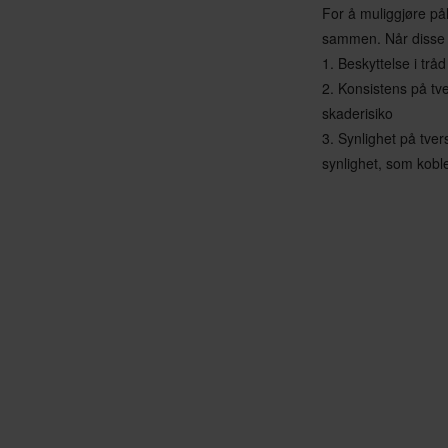
For å muliggjøre pål
sammen. Når disse p
1. Beskyttelse i trå
2. Konsistens på tv
skaderisiko
3. Synlighet på tver
synlighet, som kobl