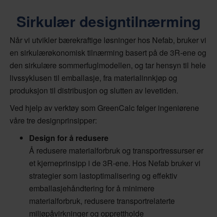
Sirkulær designtilnærming
Når vi utvikler bærekraftige løsninger hos Nefab, bruker vi
en sirkulærøkonomisk tilnærming basert på de 3R-ene og
den sirkulære sommerfuglmodellen, og tar hensyn til hele
livssyklusen til emballasje, fra materialinnkjøp og
produksjon til distribusjon og slutten av levetiden.
Ved hjelp av verktøy som GreenCalc følger ingeniørene
våre tre designprinsipper:
Design for å redusere
Å redusere materialforbruk og transportressurser er
et kjerneprinsipp i de 3R-ene. Hos Nefab bruker vi
strategier som lastoptimalisering og effektiv
emballasjehåndtering for å minimere
materialforbruk, redusere transportrelaterte
miljøpåvirkninger og opprettholde