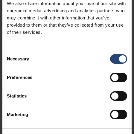
Bruk mindre,
We also share information about your use of our site with
our social media, advertising and analytics partners who
behold mer, sløs
may combine it with other information that you’ve
provided to them or that they’ve collected from your use
ingenting
of their services.
Vår forpliktelse til sirkularitet er forankret i en helhetlig
Consent
tilnærming til sirkulær økonomi, med fokus på
Necessary
Selection
materialinnovasjon, reduksjon av driftsavfall, forbedring
av slutten av levetiden og design av emballasjeløsninger
med sirkularitet i kjernen.
Preferences
Statistics
Marketing