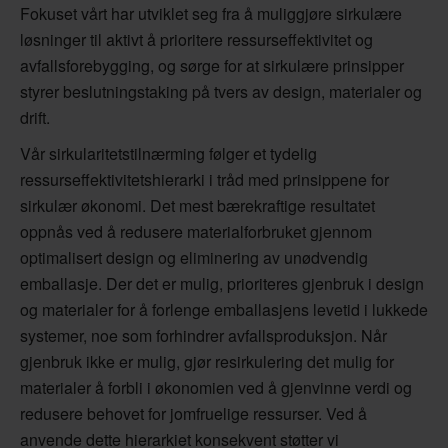
Fokuset vårt har utviklet seg fra å muliggjøre sirkulære
løsninger til aktivt å prioritere ressurseffektivitet og
avfallsforebygging, og sørge for at sirkulære prinsipper
styrer beslutningstaking på tvers av design, materialer og
drift.
Vår sirkularitetstilnærming følger et tydelig
ressurseffektivitetshierarki i tråd med prinsippene for
sirkulær økonomi. Det mest bærekraftige resultatet
oppnås ved å redusere materialforbruket gjennom
optimalisert design og eliminering av unødvendig
emballasje. Der det er mulig, prioriteres gjenbruk i design
og materialer for å forlenge emballasjens levetid i lukkede
systemer, noe som forhindrer avfallsproduksjon. Når
gjenbruk ikke er mulig, gjør resirkulering det mulig for
materialer å forbli i økonomien ved å gjenvinne verdi og
redusere behovet for jomfruelige ressurser. Ved å
anvende dette hierarkiet konsekvent støtter vi