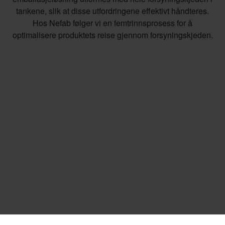
tankene, slik at disse utfordringene effektivt håndteres.
Hos Nefab følger vi en femtrinnsprosess for å
optimalisere produktets reise gjennom forsyningskjeden.