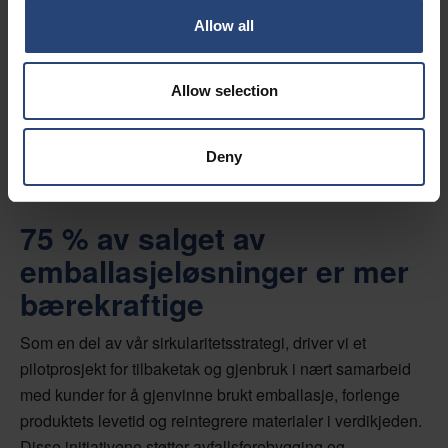
Allow all
Allow selection
Deny
75 % av salget av
emballasjeløsninger er mer
bærekraftige
Som en del av vår sirkularitetsstrategi, driver vi et
pilotprosjekt for tilbaketak og gjenbruk i nært samarbeid
med kunder for å gjenvinne brukt emballasje, forlenge
produktets levetid og reintegrere materialer i verdikjeden.
Disse initiativene støtter avfallsforebygging og