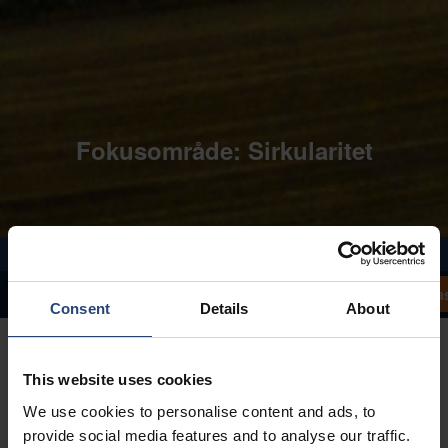
Fokusområde: Sirkularitet
La
Uttalelse fra administrerende direktør
Fokusområder
Kundesaker
Consent
Details
About
This website uses cookies
We use cookies to personalise content and ads, to
provide social media features and to analyse our traffic.