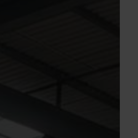
ă în centrul guvernantei corporative Nefab
Tiếng Việt
Deutsch
Svenska
Suomi
Español
Eesti
Slovenčina
Nederlands