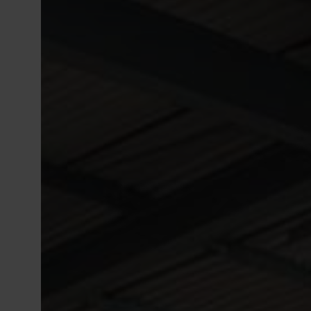
Conduși de valorile noastre de bază: simp