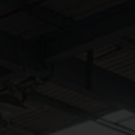
litate, respect și împuternicire.
Sustenabilitatea se afl