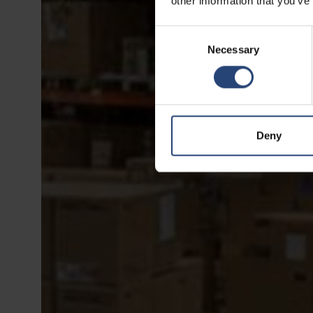
other information that you’ve
Consent
Necessary
Selection
Deny