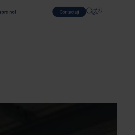
spre noi
Contactați
Selectați Limba
E
SERVICII DE LOGISTICĂ
APĂRARE
English
中文 (简体)
unătățirea eficienței transportului
jutorul unui material de ambalare optim
 Nefab
Logistică contractuală
Română
Dansk
noștință cu oamenii noștri
Servicii de ambalare
中文 (繁體)
Português
c
l Global Trainee
Servicii de punere in comun
Čeština
Polski
ONARE
ăți de angajare
SEMICONDUCTORI
uarea furnizorilor
ea ambalajelor
Français (Canada)
Norsk
Français
Lietuvių
Português Brasileiro
한국어
ANȚĂ ȘI CONFORMITATE
Español (América Latina)
Italiano