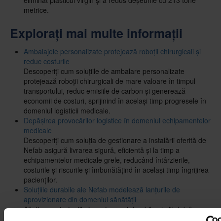
eliminat plasticul virgin și a redus deșeurile cu 213 tone
metrice.
Explorați mai multe informații
Ambalajele personalizate protejează roboții chirurgicali și
reduc costurile
Descoperiți cum soluțiile de ambalare personalizate
protejează roboții chirurgicali de mare valoare în timpul
transportului, reduc emisiile de carbon și generează
economii de costuri, sprijinind în același timp progresele în
domeniul logisticii medicale.
Depășirea provocărilor logistice în domeniul echipamentelor
medicale
Descoperiți cum soluția de gestionare a instalării oferită de
Nefab asigură livrarea sigură, eficientă și la timp a
echipamentelor medicale grele, reducând întârzierile,
costurile și riscurile și îmbunătățind în același timp îngrijirea
pacienților.
Soluțiile durabile ale Nefab modelează lanțurile de
aprovizionare din domeniul sănătății
Aflați cum strategiile inovatoare și durabile ale Nefab în
materie de ambalare și logistică, prezentate de Lise-Anais