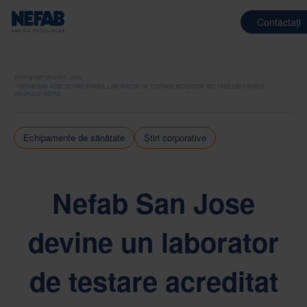
Contactați
ȘTIRI ȘI INFORMAȚII
2026
NEFAB SAN JOSE DEVINE PRIMUL LABORATOR DE TESTARE ACREDITAT ISO 17025 DIN CADRUL
GRUPULUI NEFAB
Echipamente de sănătate
Știri corporative
Nefab San Jose
devine un laborator
de testare acreditat