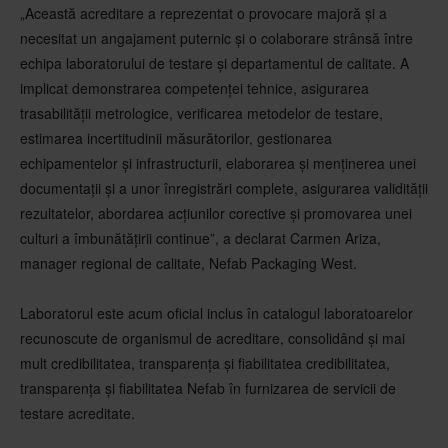
„Această acreditare a reprezentat o provocare majoră și a
necesitat un angajament puternic și o colaborare strânsă între
echipa laboratorului de testare și departamentul de calitate. A
implicat demonstrarea competenței tehnice, asigurarea
trasabilității metrologice, verificarea metodelor de testare,
estimarea incertitudinii măsurătorilor, gestionarea
echipamentelor și infrastructurii, elaborarea și menținerea unei
documentații și a unor înregistrări complete, asigurarea validității
rezultatelor, abordarea acțiunilor corective și promovarea unei
culturi a îmbunătățirii continue”, a declarat Carmen Ariza,
manager regional de calitate, Nefab Packaging West.
Laboratorul este acum oficial inclus în catalogul laboratoarelor
recunoscute de organismul de acreditare, consolidând și mai
mult
credibilitatea, transparența și fiabilitatea
credibilitatea,
transparența și fiabilitatea Nefab în furnizarea de servicii de
testare acreditate.