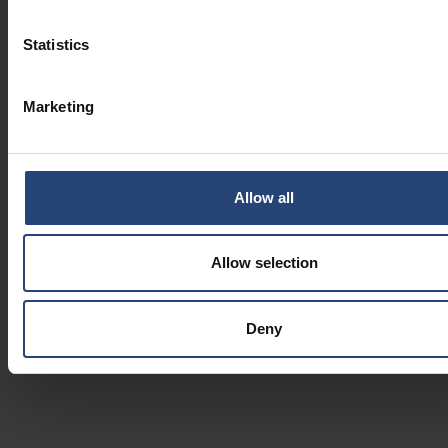
Administrație al Nefab
ȘTIRI CORPORATIVE
Statistics
2026.07.14
Marketing
De ce ambalajele durabile
înseamnă mai mult decât simple
materiale
ȘTIRI CORPORATIVE
Allow all
2026.06.29
Cum pot producătorii să-și
Allow selection
regionalizeze operațiunile fără a
compromite consecvența
PERSPECTIVE
Deny