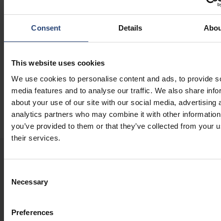
Swiegot, au un impact transformator asupra industriei
echipamentelor medicale.
Consent
Details
Abou
Resurse suplimentare
Soluții optimizate din fibră:
Aflați mai multe despre gama
This website uses cookies
noastră completă de soluții de ambalare pe bază de fibră.
GreenCalc
: Utilizați calculatorul nostru certificat pentru a
We use cookies to personalise content and ads, to provide s
măsura potențialele economii financiare și ecologice.
media features and to analyse our traffic. We also share info
Rețea globală de inginerie:
250 de experți în inginerie în
about your use of our site with our social media, advertising 
peste 30 de locații.
analytics partners who may combine it with other information
you’ve provided to them or that they’ve collected from your u
their services.
ULTIMELE NOASTRE ȘTIRI ȘI INFORMAȚII
Consent
Necessary
Selection
2026.07.30
Preferences
Modificări în Consiliul de