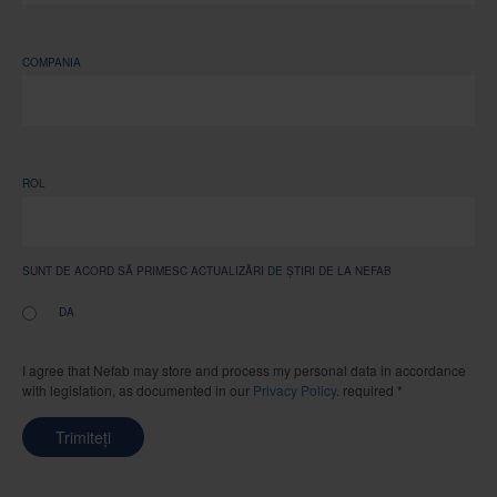
COMPANIA
ROL
SUNT DE ACORD SĂ PRIMESC ACTUALIZĂRI DE ȘTIRI DE LA NEFAB
DA
I agree that Nefab may store and process my personal data in accordance
with legislation, as documented in our
Privacy Policy
. required *
Trimiteți