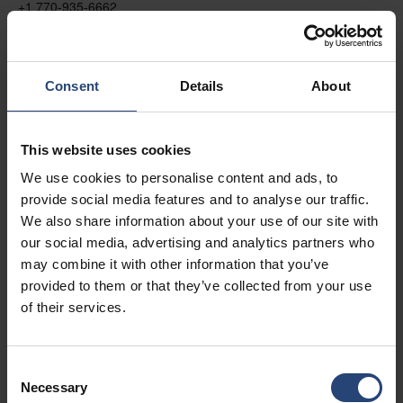
+1 770-935-6662
Vis på kort
Kontakt
Consent
Details
About
USA - Nefab Packaging North LLC -
This website uses cookies
Illinois
We use cookies to personalise content and ads, to
1539 Hunter Rd
provide social media features and to analyse our traffic.
Hanover Park, IL 60133
We also share information about your use of our site with
our social media, advertising and analytics partners who
+1 630-451-5345 x50103
may combine it with other information that you’ve
Vis på kort
provided to them or that they’ve collected from your use
of their services.
Kontakt
Consent
USA - Nefab Packaging North LLC -
Necessary
Selection
Massachusetts