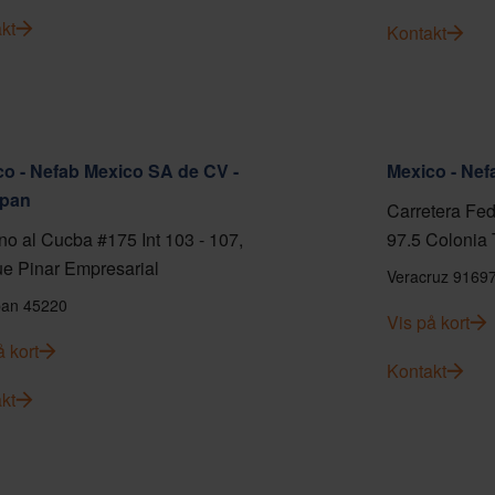
kt
Kontakt
o - Nefab Mexico SA de CV -
Mexico - Ne
pan
Carretera Fed
o al Cucba #175 Int 103 - 107,
97.5 Colonia 
e Pinar Empresarial
Veracruz 9169
an 45220
Vis på kort
å kort
Kontakt
kt