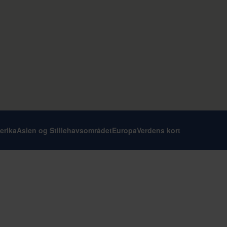
erika
Asien og Stillehavsområdet
Europa
Verdens kort