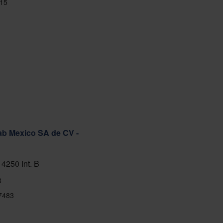
15
ab Mexico SA de CV -
 4250 Int. B
8
7483