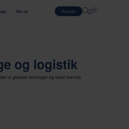
igt
Om os
Kontakt
Vælg Sprog
KARRIERE
LOGISTIKTJENESTER
E
FORSVAR
English
中文 (简体)
 transporteffektiviteten
d det optimale emballagemateriale
Arbejde på Nefab
Kontraktlogistik
e og logistik
Română
Dansk
Mød vores medarbejdere
Pakkeservice
中文 (繁體)
Português
c
Globalt trainee-program
Pooling-tjenester
r vi globale løsninger og lokal service
Čeština
Polski
Jobmuligheder
HALVLEDERE
agetest
ng af leverandører
Français (Canada)
Norsk
Français
Lietuvių
Português Brasileiro
한국어
NG OG OVERHOLDELSE
Español (América Latina)
Italiano