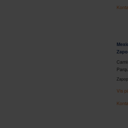
Konta
Mexic
Zapo
Camin
Parqu
Zapop
Vis p
Konta