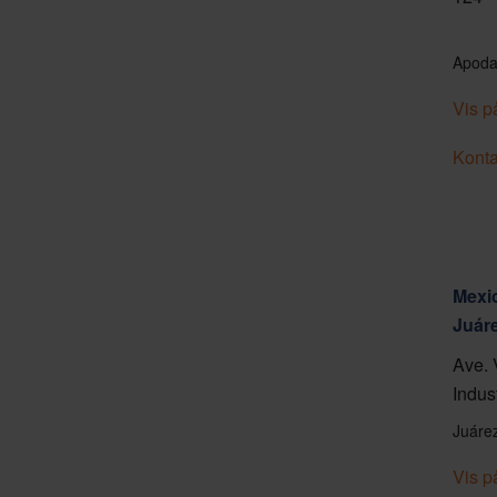
Apoda
Vis p
Konta
Mexic
Juár
Ave. 
Indus
Juáre
Vis p