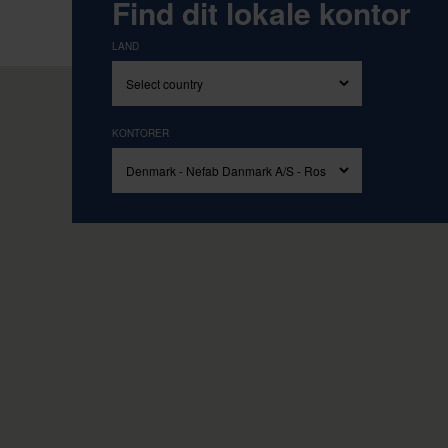
Drevet af vores kerneværdier e
Find dit lokale kontor
LAND
KONTORER