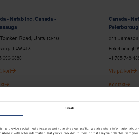
a - Nefab Inc. Canada -
Canada - Nef
issauga
Peterboroug
Tomken Road, Units 13-16
211 Jameson 
ssauga L4W 4L8
Peterborough 
5-696-6886
+1 705-748-48
å kort
Vis på kort
kt
Kontakt
Details
, to provide social media features and to analyse our traffic. We also share information about y
mbine it with other information that you’ve provided to them or that they’ve collected from your 