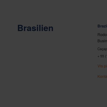
Brasilien
Brazi
Rodov
Busin
Caçap
+ 55 
Vis p
Konta