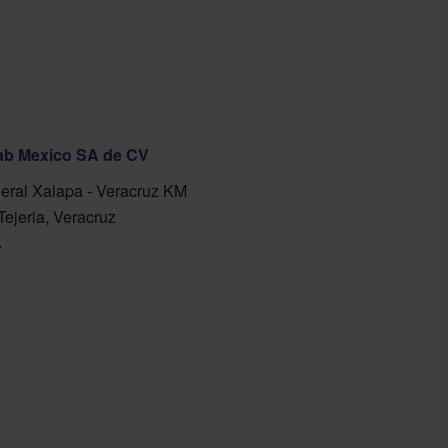
fab Mexico SA de CV
eral Xalapa - Veracruz KM
Tejeria, Veracruz
7