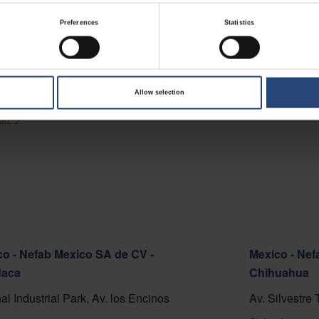
 - Nefab Chile S.A.
Preferences
Statistics
o Cortafuego S/N, Lote A.
del Mar 2520000
å kort
Allow selection
kt
o - Nefab Mexico SA de CV -
Mexico - Nef
aca
Chihuahua
al Industrial Park, Av. los Encinos
Av. Silvestre