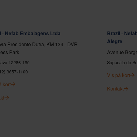
l - Nefab Embalagens Ltda
Brazil - Nef
Alegre
ia Presidente Dutra, KM 134 - DVR
ess Park
Avenue Borge
ava 12286-160
Sapucaia do Su
(12) 3657-1100
Vis på kort
å kort
Kontakt
kt