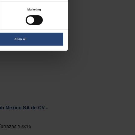
Marketing
Allow all
ab Mexico SA de CV -
 Terrazas 12815