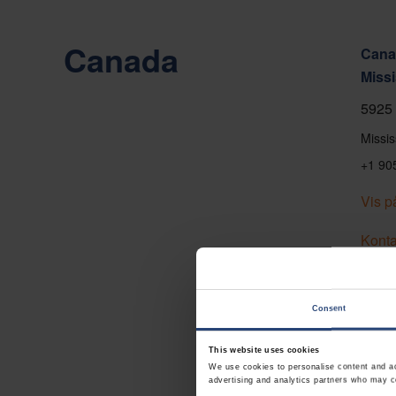
Canada
Canad
Miss
5925 
Missi
+1 90
Vis p
Konta
Consent
This website uses cookies
We use cookies to personalise content and ads
advertising and analytics partners who may co