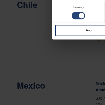
Chile
Chile
Consent
Necessary
Selection
Camin
Viña 
Vis p
Deny
Konta
Mexico
Mexic
Apod
Sabin
124