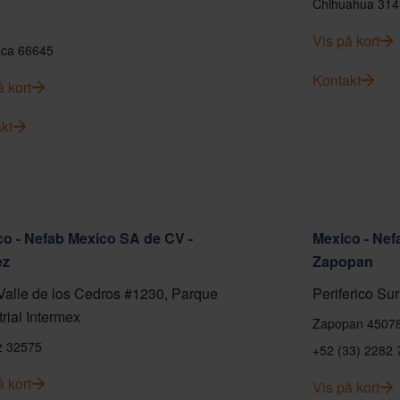
Chihuahua 314
Vis på kort
ca 66645
Kontakt
å kort
kt
o - Nefab Mexico SA de CV -
Mexico - Nef
ez
Zapopan
Valle de los Cedros #1230, Parque
Periferico Sur
trial Intermex
Zapopan 4507
z 32575
+52 (33) 2282 
å kort
Vis på kort