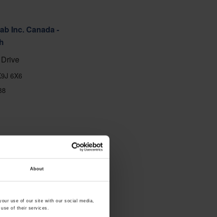
ab Inc. Canada -
h
Drive
K9J 6X6
88
About
our use of our site with our social media,
use of their services.