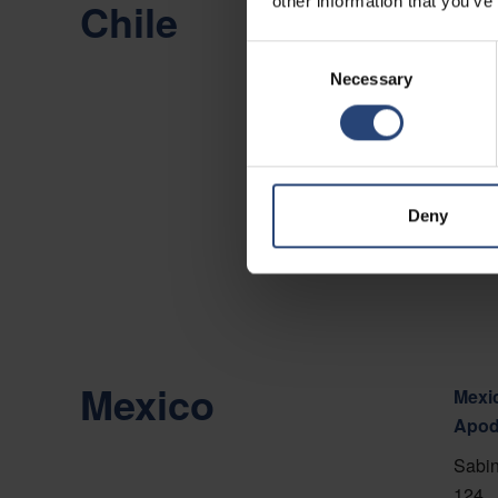
other information that you’ve
Chile
Chile
Camin
Consent
Necessary
Selection
Viña 
Vis p
Konta
Deny
Mexico
Mexic
Apod
Sabin
124