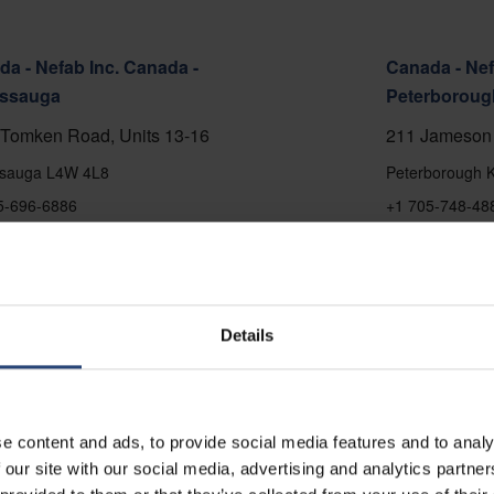
a - Nefab Inc. Canada -
Canada - Nef
issauga
Peterboroug
Tomken Road, Units 13-16
211 Jameson 
ssauga L4W 4L8
Peterborough 
5-696-6886
+1 705-748-48
å kort
Vis på kort
kt
Kontakt
Details
e content and ads, to provide social media features and to analy
 our site with our social media, advertising and analytics partn