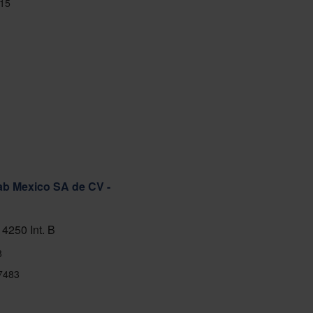
15
ab Mexico SA de CV -
 4250 Int. B
8
7483