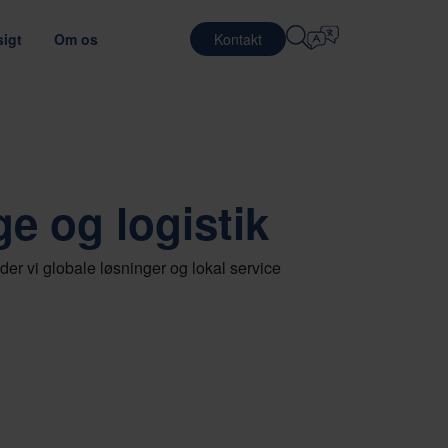
igt
Om os
Kontakt
Vælg Sprog
KARRIERE
LOGISTIKTJENESTER
E
FORSVAR
English
中文 (简体)
 transporteffektiviteten
d det optimale emballagemateriale
Arbejde på Nefab
Kontraktlogistik
e og logistik
Română
Dansk
Mød vores medarbejdere
Pakkeservice
中文 (繁體)
Português
c
Globalt trainee-program
Pooling-tjenester
r vi globale løsninger og lokal service
Čeština
Polski
Jobmuligheder
HALVLEDERE
agetest
ng af leverandører
Français (Canada)
Norsk
Français
Lietuvių
Português Brasileiro
한국어
NG OG OVERHOLDELSE
Español (América Latina)
Italiano