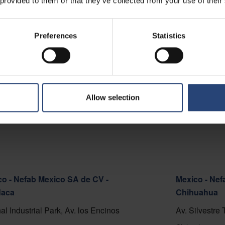
 provided to them or that they’ve collected from your use of their
 - Nefab Chile S.A.
o Cortafuego S/N, Lote A.
Preferences
Statistics
del Mar 2520000
å kort
kt
Allow selection
o - Nefab Mexico SA de CV -
Mexico - Nef
aca
Chihuahua
al Industrial Park, Av. los Encinos
Av. Silvestre