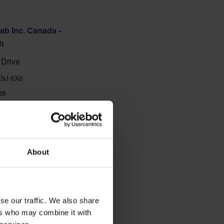
ab Inc. Canada -
h
Drive
K9J 6X6
88
About
se our traffic. We also share
ers who may combine it with