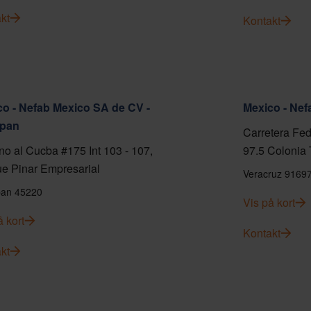
kt
Kontakt
o - Nefab Mexico SA de CV -
Mexico - Ne
pan
Carretera Fed
o al Cucba #175 Int 103 - 107,
97.5 Colonia 
e Pinar Empresarial
Veracruz 9169
an 45220
Vis på kort
å kort
Kontakt
kt