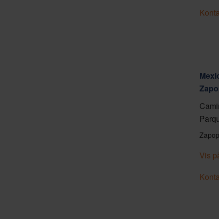
Konta
Mexic
Zapo
Camin
Parqu
Zapop
Vis p
Konta