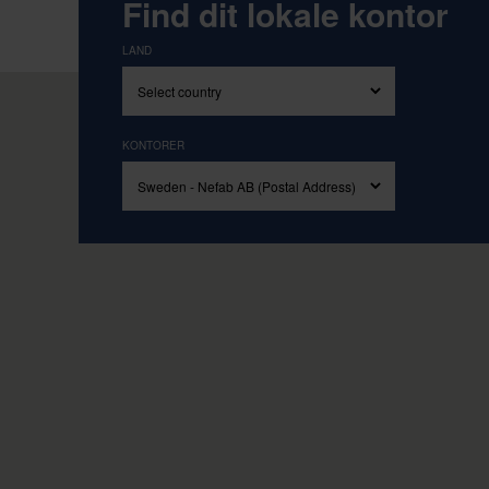
Drevet af vores kerneværdier e
Find dit lokale kontor
LAND
KONTORER