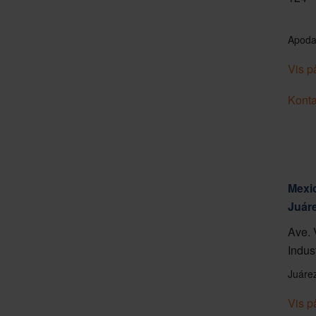
Apoda
Vis p
Konta
Mexic
Juár
Ave. 
Indus
Juáre
Vis p