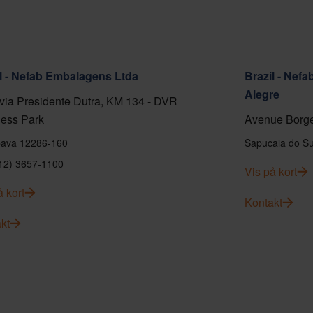
l - Nefab Embalagens Ltda
Brazil - Nef
Alegre
ia Presidente Dutra, KM 134 - DVR
ess Park
Avenue Borge
ava 12286-160
Sapucaia do Su
(12) 3657-1100
Vis på kort
å kort
Kontakt
kt