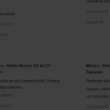
Chihuahua 314
Vis på kort
ca 66645
Kontakt
å kort
kt
o - Nefab Mexico SA de CV -
Mexico - Nef
ez
Zapopan
Valle de los Cedros #1230, Parque
Periferico Sur
trial Intermex
Zapopan 4507
z 32575
+52 (33) 2282 
å kort
Vis på kort