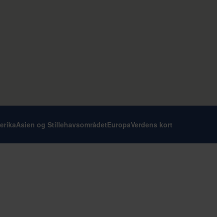
erika
Asien og Stillehavsområdet
Europa
Verdens kort