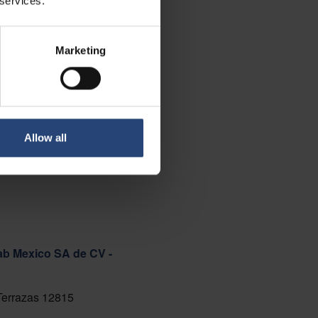
 services.
Marketing
Allow all
ab Mexico SA de CV -
 Terrazas 12815