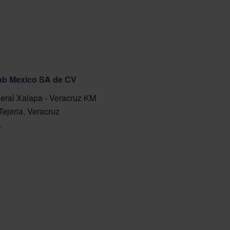
fab Mexico SA de CV
eral Xalapa - Veracruz KM
Tejeria, Veracruz
7