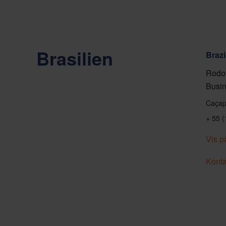
Brasilien
Brazi
Rodov
Busin
Caçap
+ 55 
Vis p
Konta