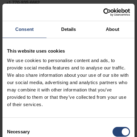
+1 770-935-6662
Vis på kort
Kontakt
Consent
Details
About
USA - Nefab Packaging North LLC -
This website uses cookies
Illinois
We use cookies to personalise content and ads, to
1539 Hunter Rd
provide social media features and to analyse our traffic.
Hanover Park, IL 60133
We also share information about your use of our site with
our social media, advertising and analytics partners who
+1 630-451-5345 x50103
may combine it with other information that you’ve
Vis på kort
provided to them or that they’ve collected from your use
of their services.
Kontakt
Consent
USA - Nefab Packaging North LLC -
Necessary
Selection
Massachusetts