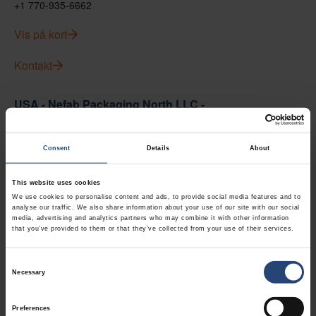
+1 770-935-6662
Vis på kort
Kontakt
USA - Nefab Packaging North LLC -
Illinois
1539 Hunter Rd
Consent
Details
About
Hanover Park, IL 60133
This website uses cookies
+1 630-451-5345 x50103
We use cookies to personalise content and ads, to provide social media features and to
analyse our traffic. We also share information about your use of our site with our social
Vis på kort
media, advertising and analytics partners who may combine it with other information
that you’ve provided to them or that they’ve collected from your use of their services.
Kontakt
Consent
Necessary
Selection
USA - Nefab Packaging North LLC -
Massachusetts
Preferences