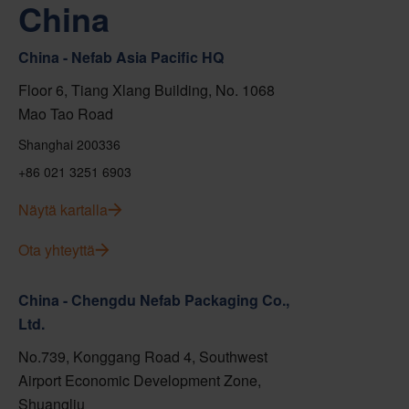
China
China - Nefab Asia Pacific HQ
Floor 6, Tiang Xlang Building, No. 1068
Mao Tao Road
Shanghai 200336
+86 021 3251 6903
Näytä kartalla
Ota yhteyttä
China - Chengdu Nefab Packaging Co.,
Ltd.
No.739, Konggang Road 4, Southwest
Airport Economic Development Zone,
Shuangliu