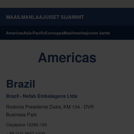
MAAILMANLAAJUISET SIJAINNIT
Americas
Asia-Pacific
Eurooppa
Maailmanlaajuinen kartta
Americas
Brazil
Brazil - Nefab Embalagens Ltda
Rodovia Presidente Dutra, KM 134 - DVR
Business Park
Caçapava 12286-160
+ 55 (12) 3657-1100