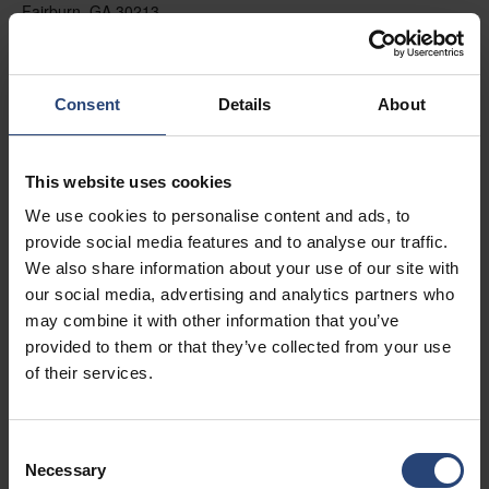
Fairburn, GA 30213
+1 770-935-6662
Näytä kartalla
Consent
Details
About
Ota yhteyttä
This website uses cookies
USA - Nefab Packaging North LLC -
We use cookies to personalise content and ads, to
Illinois
provide social media features and to analyse our traffic.
1539 Hunter Rd
We also share information about your use of our site with
our social media, advertising and analytics partners who
Hanover Park, IL 60133
may combine it with other information that you’ve
+1 630-451-5345 x50103
provided to them or that they’ve collected from your use
of their services.
Näytä kartalla
Ota yhteyttä
Consent
Necessary
Selection
USA - Nefab Packaging North LLC -