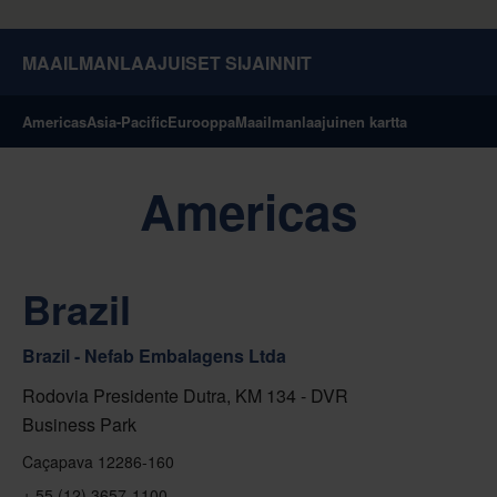
MAAILMANLAAJUISET SIJAINNIT
Americas
Asia-Pacific
Eurooppa
Maailmanlaajuinen kartta
Americas
Brazil
Brazil - Nefab Embalagens Ltda
Rodovia Presidente Dutra, KM 134 - DVR
Business Park
Caçapava 12286-160
+ 55 (12) 3657-1100