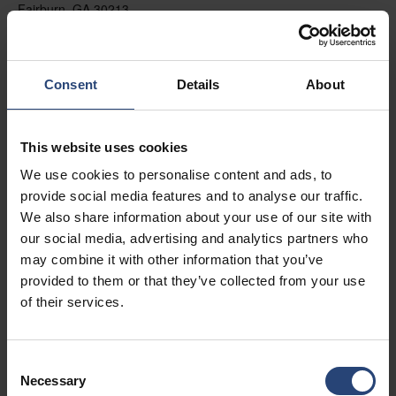
Fairburn, GA 30213
+1 770-935-6662
Näytä kartalla
Consent
Details
About
Ota yhteyttä
This website uses cookies
USA - Nefab Packaging North LLC -
We use cookies to personalise content and ads, to
Illinois
provide social media features and to analyse our traffic.
1539 Hunter Rd
We also share information about your use of our site with
our social media, advertising and analytics partners who
Hanover Park, IL 60133
may combine it with other information that you’ve
+1 630-451-5345 x50103
provided to them or that they’ve collected from your use
of their services.
Näytä kartalla
Ota yhteyttä
Consent
Necessary
Selection
USA - Nefab Packaging North LLC -