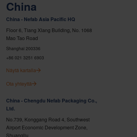
China
China - Nefab Asia Pacific HQ
Floor 6, Tiang Xlang Building, No. 1068
Mao Tao Road
Shanghai 200336
+86 021 3251 6903
Näytä kartalla
Ota yhteyttä
China - Chengdu Nefab Packaging Co.,
Ltd.
No.739, Konggang Road 4, Southwest
Airport Economic Development Zone,
Shuangliu