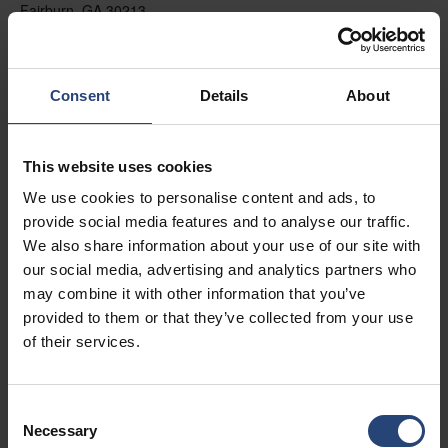
Fairburn, GA 30213
+1 770-935-6662
Näytä kartalla
Consent
Details
About
Ota yhteyttä
This website uses cookies
USA - Nefab Packaging North LLC -
We use cookies to personalise content and ads, to
Illinois
provide social media features and to analyse our traffic.
1539 Hunter Rd
We also share information about your use of our site with
our social media, advertising and analytics partners who
Hanover Park, IL 60133
may combine it with other information that you’ve
+1 630-451-5345 x50103
provided to them or that they’ve collected from your use
of their services.
Näytä kartalla
Ota yhteyttä
Consent
Necessary
Selection
USA - Nefab Packaging North LLC -