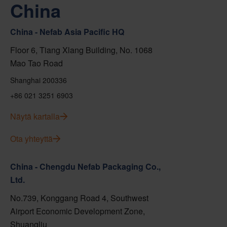
China
China - Nefab Asia Pacific HQ
Floor 6, Tiang Xlang Building, No. 1068
Mao Tao Road
Shanghai 200336
+86 021 3251 6903
Näytä kartalla
Ota yhteyttä
China - Chengdu Nefab Packaging Co.,
Ltd.
No.739, Konggang Road 4, Southwest
Airport Economic Development Zone,
Shuangliu