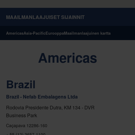
MAAILMANLAAJUISET SIJAINNIT
Americas
Asia-Pacific
Eurooppa
Maailmanlaajuinen kartta
Americas
Brazil
Brazil - Nefab Embalagens Ltda
Rodovia Presidente Dutra, KM 134 - DVR
Business Park
Caçapava 12286-160
+ 55 (12) 3657-1100