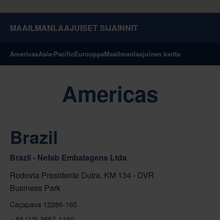
MAAILMANLAAJUISET SIJAINNIT
Americas
Asia-Pacific
Eurooppa
Maailmanlaajuinen kartta
Americas
Brazil
Brazil - Nefab Embalagens Ltda
Rodovia Presidente Dutra, KM 134 - DVR
Business Park
Caçapava 12286-160
+ 55 (12) 3657-1100