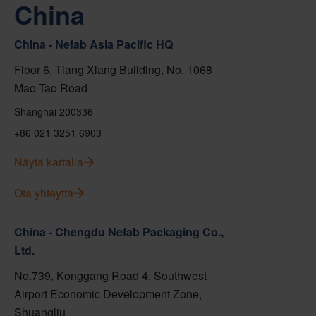
China
China - Nefab Asia Pacific HQ
Floor 6, Tiang Xlang Building, No. 1068
Mao Tao Road
Shanghai 200336
+86 021 3251 6903
Näytä kartalla
Ota yhteyttä
China - Chengdu Nefab Packaging Co.,
Ltd.
No.739, Konggang Road 4, Southwest
Airport Economic Development Zone,
Shuangliu