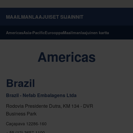
MAAILMANLAAJUISET SIJAINNIT
Americas
Asia-Pacific
Eurooppa
Maailmanlaajuinen kartta
Americas
Brazil
Brazil - Nefab Embalagens Ltda
Rodovia Presidente Dutra, KM 134 - DVR
Business Park
Caçapava 12286-160
+ 55 (12) 3657-1100