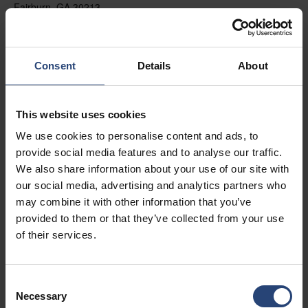
Fairburn, GA 30213
+1 770-935-6662
Näytä kartalla
Consent
Details
About
Ota yhteyttä
This website uses cookies
USA - Nefab Packaging North LLC -
We use cookies to personalise content and ads, to
Illinois
provide social media features and to analyse our traffic.
1539 Hunter Rd
We also share information about your use of our site with
our social media, advertising and analytics partners who
Hanover Park, IL 60133
may combine it with other information that you’ve
+1 630-451-5345 x50103
provided to them or that they’ve collected from your use
of their services.
Näytä kartalla
Ota yhteyttä
Consent
Necessary
Selection
USA - Nefab Packaging North LLC -