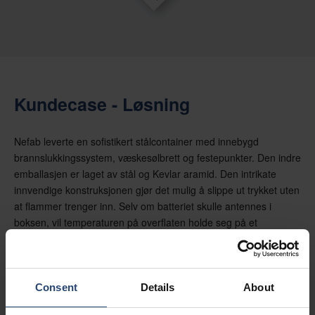
Kundecase - Løsning
Nefab leverte en sofistikert stålcontainer med innebygd
brannslukkingssystem, væskesølbrett og festepunkter. Den indre
emballasjen er laget av stål og Kevlar aramid. Den intrikate
innvendige konstruksjonen gjør det mulig å slippe ut trykket uten
at flammer trenger inn. Selv om batteriet skulle antennes i
boksen, vil temperaturen på overflaten holde seg på et
akseptabelt nivå. Boksen er sertifisert for emballasjegruppe I for
farlig gods, med mulighet for å laste 1 400 kg.
Consent
Details
About