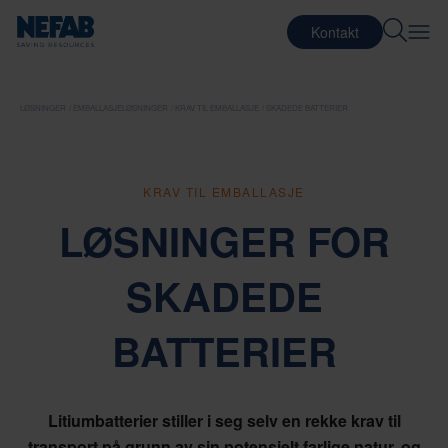
Kontakt
LØSNINGER
EMBALLASJELØSNINGER
KRAV TIL EMBALLASJE
SKADEDE BATTERIER
KRAV TIL EMBALLASJE
LØSNINGER FOR
SKADEDE
BATTERIER
Litiumbatterier stiller i seg selv en rekke krav til
transport på grunn av sin potensielt farlige natur, og