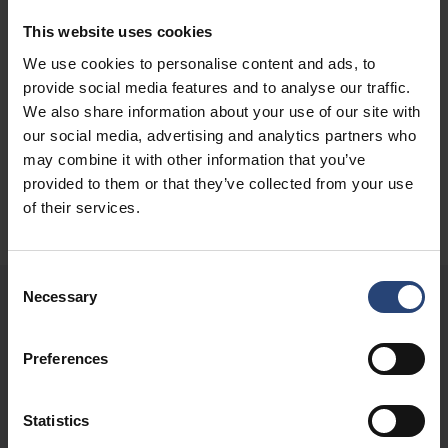
This website uses cookies
We use cookies to personalise content and ads, to
provide social media features and to analyse our traffic.
We also share information about your use of our site with
our social media, advertising and analytics partners who
may combine it with other information that you’ve
provided to them or that they’ve collected from your use
of their services.
Consent
Necessary
Selection
Kundecase - fordeler
Preferences
Denne stålbeholderen gjør det mulig å transportere skadede
batterier på en trygg og sikker måte, til tross for den store faren
Statistics
de kan utgjøre under transport. Beholderen er optimalisert for å