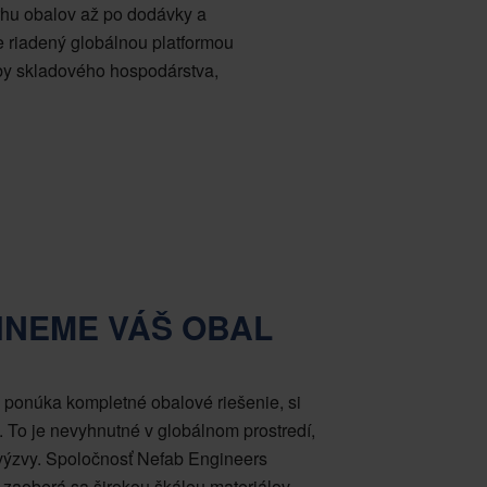
vrhu obalov až po dodávky a
ie riadený globálnou platformou
žby skladového hospodárstva,
NEME VÁŠ OBAL
 ponúka kompletné obalové riešenie, si
. To je nevyhnutné v globálnom prostredí,
 výzvy. Spoločnosť Nefab Engineers
zaoberá sa širokou škálou materiálov.