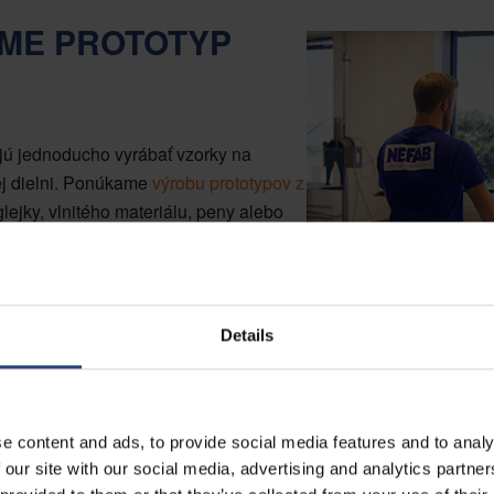
ME PROTOTYP
ú jednoducho vyrábať vzorky na
ej dielni. Ponúkame
výrobu prototypov z
lejky, vlnitého materiálu, peny alebo
tra stimuluje interakciu medzi
 inteligentnejšie riešenie spĺňajúce
ntrum je známe svojou dostupnosťou a
odobé a udržateľné partnerstvo so
Details
e content and ads, to provide social media features and to analy
 our site with our social media, advertising and analytics partn