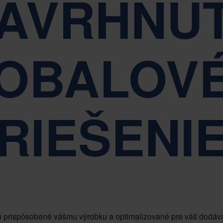
AVRHNU
jednoduchosť, rešpekt a posilnenie
Udržateľnosť je zák
OBALOV
RIEŠENI
ú prispôsobené vášmu výrobku a optimalizované pre váš dodávat