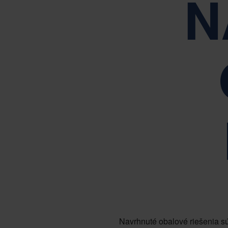
N
Riadime sa našimi základnými hodnotami: 
Navrhnuté obalové riešenia s