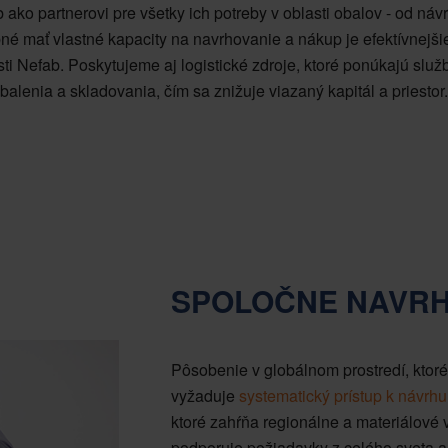
 ako partnerovi pre všetky ich potreby v oblasti obalov - od ná
bné mať vlastné kapacity na navrhovanie a nákup je efektívnejš
ti Nefab. Poskytujeme aj logistické zdroje, ktoré ponúkajú slu
balenia a skladovania, čím sa znižuje viazaný kapitál a priestor.
SPOLOČNE NAVRH
Pôsobenie v globálnom prostredí, ktoré
vyžaduje
systematický prístup k návrhu
ktoré zahŕňa regionálne a materiálové
podporuje požiadavky z celého sveta a 