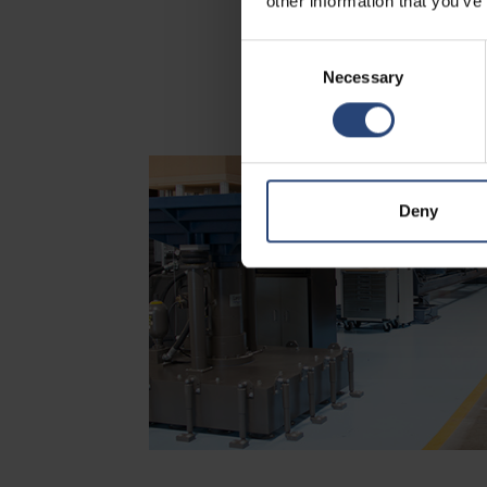
other information that you’ve
Consent
Necessary
Selection
Deny