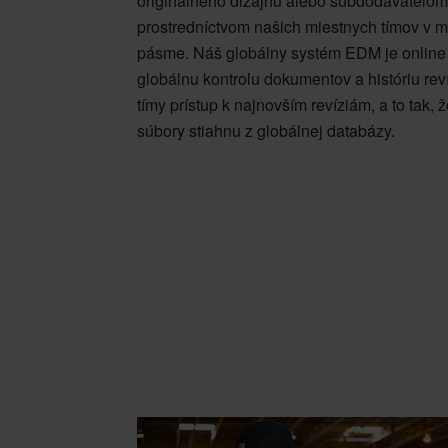
originálneho dizajnu alebo subdodávateľom
prostredníctvom našich miestnych tímov v 
pásme. Náš globálny systém EDM je online 
globálnu kontrolu dokumentov a históriu rev
tímy prístup k najnovším revíziám, a to tak,
súbory stiahnu z globálnej databázy.