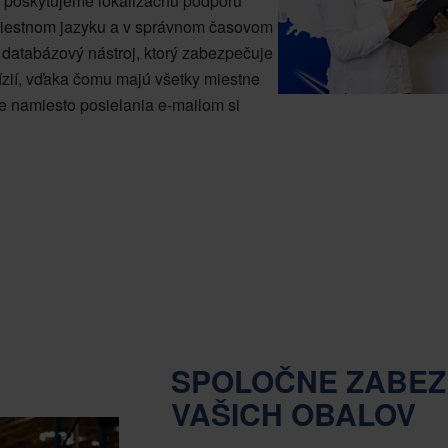
 poskytujeme lokalizačnú podporu
miestnom jazyku a v správnom časovom
databázový nástroj, ktorý zabezpečuje
ízií, vďaka čomu majú všetky miestne
 že namiesto posielania e-mailom si
SPOLOČNE ZABEZ
VAŠICH OBALOV