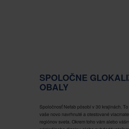
SPOLOČNE GLOKALI
OBALY
Spoločnosť Nefab pôsobí v 30 krajinách. T
vaše novo navrhnuté a otestované viacmater
regiónov sveta. Okrem toho vám alebo váš