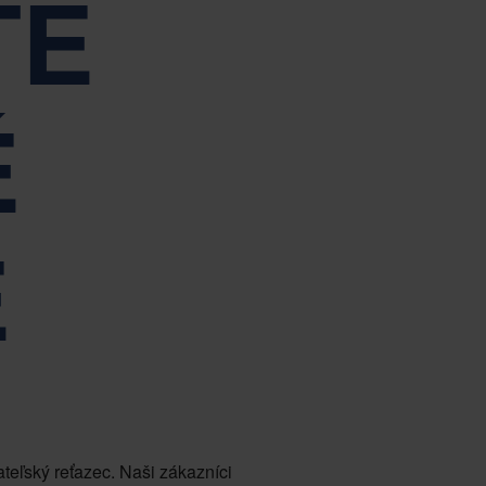
TÉ
ladom správy a riadenia spoločnosti Nefab
Tiếng Việt
Deutsch
Svenska
Suomi
Español
Eesti
É
Slovenčina
Nederlands
E
eľský reťazec. Naši zákazníci