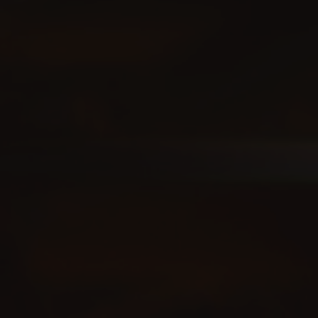
jednoduchosť, rešpekt a posilnenie
Udržateľnosť je zák