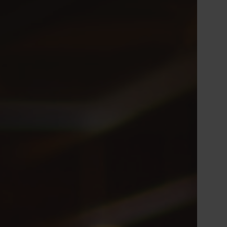
ladom správy a riadenia spoločnosti Nefab
Tiếng Việt
Deutsch
Svenska
Suomi
Español
Eesti
Slovenčina
Nederlands