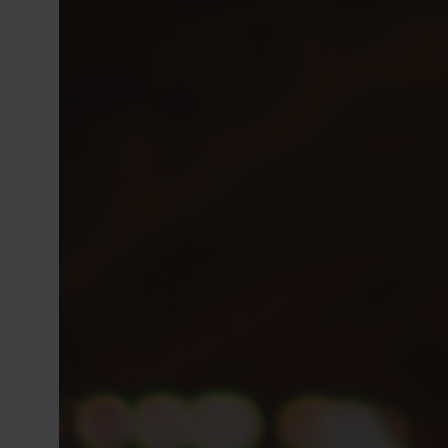
Riadime sa našimi základnými hodnotami: 