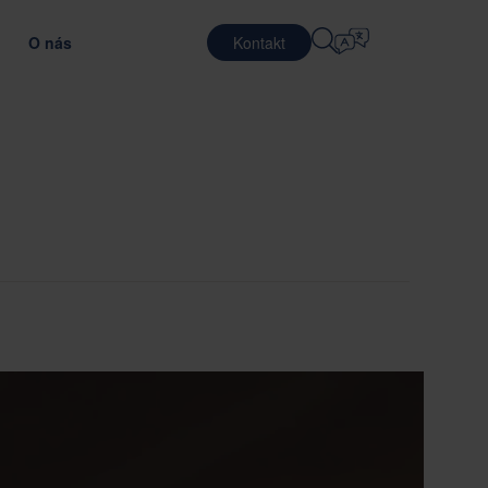
O nás
Kontakt
Výber Jazyka
ARIÉRA
LOGISTICKÉ SLUŽBY
ÁKAZNÍKOV
IÁLOV
OBRANA
English
中文 (简体)
pšením efektívnosti dopravy
ptimálnym obalovým materiálom
ráca v Nefab
Zmluvná logistika
Română
Dansk
oznámte sa s našimi ľuďmi
Baliace služby
中文 (繁體)
Português
rogram Global Trainee
Služby združovania
Čeština
Polski
racovné príležitosti
LEKOMUNIKÁCIE
tenie dodávateľov
ovaním obalov
Français (Canada)
Norsk
Français
Lietuvių
Português Brasileiro
한국어
E A DODRŽIAVANIE PREDPISOV
Español (América Latina)
Italiano