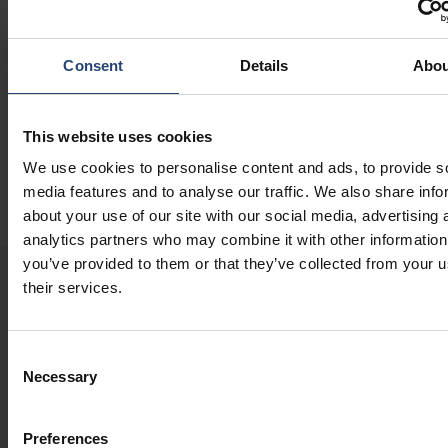
Ďalšie zdroje
Optimalizované riešenia z vlákniny:
Získajte viac informácií
Consent
Details
Abou
o našej kompletnej ponuke riešení v oblasti obalov z
vlákniny.
GreenCalc
: Použite našu certifikovanú kalkulačku na
výpočet potenciálnych finančných a environmentálnych
This website uses cookies
úspor.
Globálna sieť inžinierov:
250 inžinierskych odborníkov vo
We use cookies to personalise content and ads, to provide s
viac ako 30 lokalitách.
media features and to analyse our traffic. We also share info
about your use of our site with our social media, advertising 
analytics partners who may combine it with other information
you’ve provided to them or that they’ve collected from your u
their services.
NAŠE NAJNOVŠIE SPRÁVY A POSTREHY
Consent
Necessary
Selection
2026.07.30
Zmeny v predstavenstve
spoločnosti Nefab
Preferences