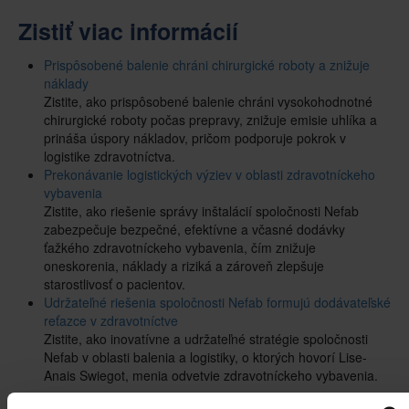
Zistiť viac informácií
Prispôsobené balenie chráni chirurgické roboty a znižuje
náklady
Zistite, ako prispôsobené balenie chráni vysokohodnotné
chirurgické roboty počas prepravy, znižuje emisie uhlíka a
prináša úspory nákladov, pričom podporuje pokrok v
logistike zdravotníctva.
Prekonávanie logistických výziev v oblasti zdravotníckeho
vybavenia
Zistite, ako riešenie správy inštalácií spoločnosti Nefab
zabezpečuje bezpečné, efektívne a včasné dodávky
ťažkého zdravotníckeho vybavenia, čím znižuje
oneskorenia, náklady a riziká a zároveň zlepšuje
starostlivosť o pacientov.
Udržateľné riešenia spoločnosti Nefab formujú dodávateľské
reťazce v zdravotníctve
Zistite, ako inovatívne a udržateľné stratégie spoločnosti
Nefab v oblasti balenia a logistiky, o ktorých hovorí Lise-
Anais Swiegot, menia odvetvie zdravotníckeho vybavenia.