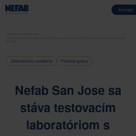
Kontakt
NOVINKY A POSTREHY
2026
NEFAB SAN JOSE SA STÁVA PRVOU TESTOVACOU LABORATÓRIOU V SKUPINE NEFAB S AKREDITÁCIOU
ISO 17025
Zdravotnícke zariadenia
Firemné správy
Nefab San Jose sa
stáva testovacím
laboratóriom s