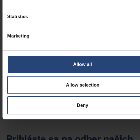
FIREMNÉ SPRÁVY
Statistics
2026.07.14
Prečo je udržateľné balenie viac
než len otázka materiálov
Marketing
FIREMNÉ SPRÁVY
2026.06.29
Allow all
Ako môžu výrobcovia prispôsobiť
svoje prevádzky regionálnym
podmienkam bez toho, aby tým
Allow selection
utrpela jednotnosť
POSTREHY
Deny
Prihláste sa na odber našich