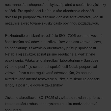
nestrannosť a schopnosť poskytovať platné a spoľahlivé výsledky
skúšok. Pre spoločnosť Nefab je táto akreditácia obzvlášť
dôležitá pri podpore zákazníkov v oblasti zdravotníctva, kde sú
nezávislé akreditované skúšky často povinnou požiadavkou.
Rozhodnutie o získaní akreditácie ISO 17025 bolo motivované
špecifickými požiadavkami zákazníkov v oblasti zdravotníctva,
čo podčiarkuje zákaznícky orientovaný prístup spoločnosti
Nefab a jej záväzok spĺňať prísne regulačné a kvalitatívne
očakávania. Vďaka tejto akreditácii laboratórium v San Jose
výrazne posilňuje schopnosť spoločnosti Nefab podporovať
zdravotníctvo a iné regulované odvetvia tým, že ponúka
akreditované interné testovacie služby, čím skracuje dodacie
lehoty a posilňuje dôveru zákazníkov.
Získanie akreditácie ISO 17025 si vyžiadalo rozsiahlu prípravu,
implementáciu robustného systému a úzku medziodborovú
spoluprácu.