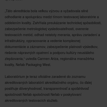
„Táto akreditácia bola veľkou výzvou a vyžadovala silné
odhodlanie a spoluprácu medzi tímom testovacej laboratórie a
oddelením kvality. Zahŕňala preukázanie technickej spôsobilosti,
zabezpečenie metrologickej vysledovateľnosti, overenie
testovacích metód, odhad neistoty merania, správu zariadení a
infraštruktúry, vypracovanie a vedenie komplexnej
dokumentácie a záznamov, zabezpečenie platnosti výsledkov,
riešenie nápravných opatrení a podporu kultúry neustáleho
zlepšovania,“ uviedla Carmen Ariza, regionálna manažérka
kvality, Nefab Packaging West.
Laboratórium je teraz oficiálne zaradené do zoznamu
akreditovaných laboratórií akreditačného orgánu, čo ďalej
posilňuje
dôveryhodnosť, transparentnosť a spoľahlivosť
spoločnosti Nefab
spoločnosti Nefab v poskytovaní
akreditovaných testovacích služieb.