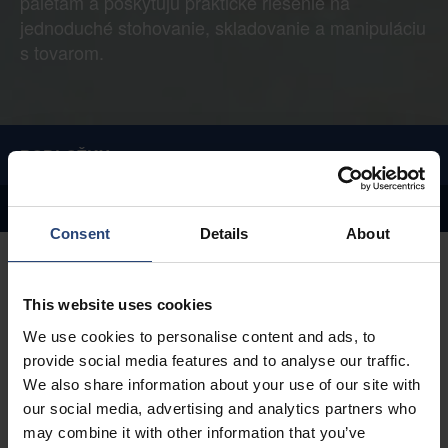
paletám a poskytujú praktické riešenie na
jednoduché stohovanie, skladovanie a manipuláciu
s tovarom.
PODLOŽKY
Kontakt
Aplikácie
Variácie
Consent
Details
About
This website uses cookies
We use cookies to personalise content and ads, to
Znížte emisie CO2
provide social media features and to analyse our traffic.
Vložky znižujú prepravnú hmotnosť vďaka svojej
We also share information about your use of our site with
kompaktnej konštrukcii, čo umožňuje prepravovať viac
our social media, advertising and analytics partners who
tovaru na menšom priestore v porovnaní s drevenými
may combine it with other information that you’ve