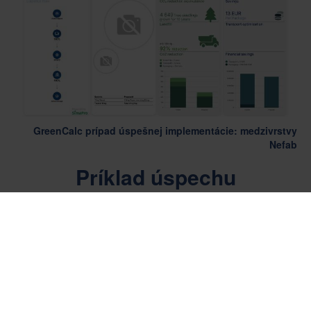
GreenCalc prípad úspešnej implementácie: medzivrstvy
Nefab
Príklad úspechu
V logistike môžu mať aj malé zmeny významný dopad.
Prechodom z drevených paliet na papierové medzivrstvy
spoločnosti Nefab jeden zákazník znížil základnú
hmotnosť zásielok do Afriky o 81 %, čím ušetril 8 %
nákladov a znížil emisie CO₂ o 49 %.