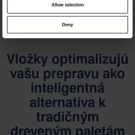
drevených paliet. Tým sa zníži potrebný skladovací
Allow selection
priestor, znížia náklady na manipuláciu a spätnú logistiku
a zlepší sa celková efektívnosť dodávateľského reťazca.
Deny
Vložky optimalizujú
vašu prepravu ako
inteligentná
alternatíva k
tradičným
dreveným paletám