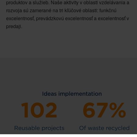
produktov a služieb. Naše aktivity v oblasti vzdelávania a
rozvoja sú zamerané na tri kľúčové oblasti: funkčnú
excelentnosť, prevádzkovú excelentnosť a excelentnosť v
predaji.