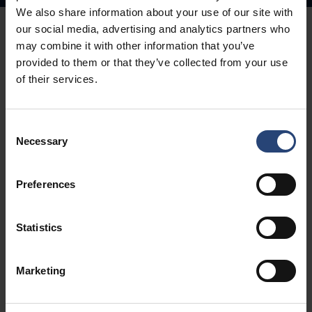
We also share information about your use of our site with
our social media, advertising and analytics partners who
may combine it with other information that you’ve
provided to them or that they’ve collected from your use
of their services.
Každý
dodávateľský
Consent
Necessary
Selection
reťazec potrebuje
Preferences
ľudský prístup
Statistics
V roku 2025 sa spoločnosti Nefab podarilo úspešne
reagovať na meniace sa požiadavky zákazníkov a zložité
Marketing
geopolitické pomery. Tento pokrok bol umožnený
neustálym posilňovaním našej organizácie a
predovšetkým profesionalitou, oddanosťou a