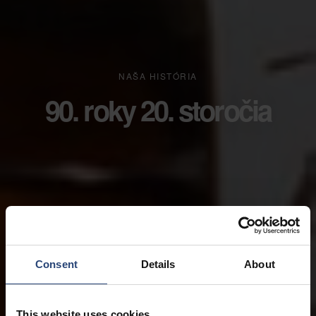
NAŠA HISTÓRIA
90. roky 20. storočia
Consent
Details
About
This website uses cookies