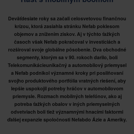
Deväťdesiate roky sa začali celosvetovou finančnou
krízou, ktorá zasiahla stránku Nefab poklesom
objemov a znížením ziskov. Aj v týchto ťažkých
časoch však Nefab pokračoval v investíciách a
rozširoval svoje globálne pôsobenie. Dva obchodné
segmenty, ktorým sa v 90. rokoch darilo, boli
Telekomunikácieunikačný a automobilový priemysel
a Nefab podnikol významné kroky pri posilňovaní
svojho produktového portfólia vratných riešení, aby
lepšie uspokojil potreby hráčov v automobilovom
priemysle. Rozmach mobilných telefónov, ako aj
potreba ťažkých obalov v iných priemyselných
odvetviach boli tiež významnými hnacími faktormi
ďalšej expanzie spoločnosti Nefabdo Ázie a Ameriky.