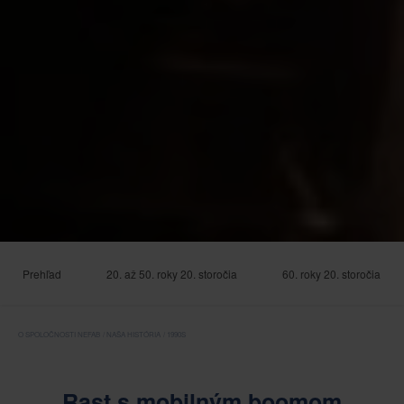
Prehľad
20. až 50. roky 20. storočia
60. roky 20. storočia
O SPOLOČNOSTI NEFAB
NAŠA HISTÓRIA
1990S
Rast s mobilným boomom