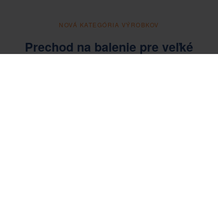
NOVÁ KATEGÓRIA VÝROBKOV
Prechod na balenie pre veľké
zaťaženie
Kanadský trh v 90. rokoch rýchlo rástol a v roku 1992 bola
založená špeciálna divízia Heavy Duty, ktorá sa zameriavala na
spoločnosti s potrebou väčších obalových riešení. Divízia
Heavy-Duty vyrábala veľké skrutkové lyžiny s preglejkovými
krytmi a veľkými paletami a slúžila rôznym zákazníkom s
potrebami ťažkých nákladov, napríklad spoločnostiam v
energetickom segmente, ktoré potrebovali prepravovať veľmi
veľké turbíny a generátory.