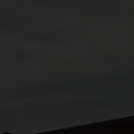
mplicity, Respect och Empowerment
Hållbarhet är kärna