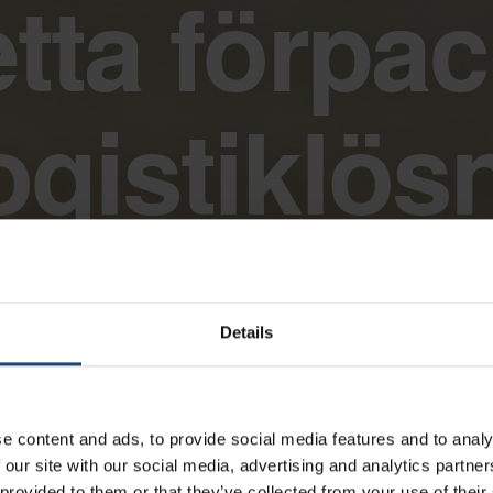
tta förpac
ogistiklös
Details
e content and ads, to provide social media features and to analy
 our site with our social media, advertising and analytics partn
 provided to them or that they’ve collected from your use of their