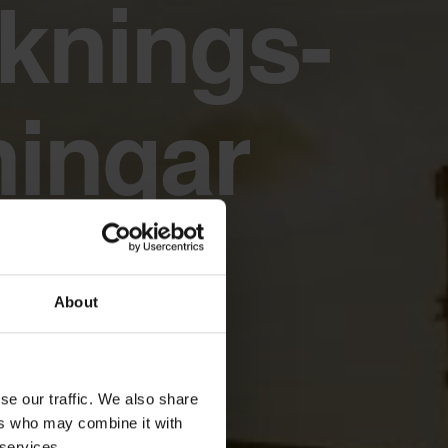
knings-
ningar
About
se our traffic. We also share
ers who may combine it with
 services.