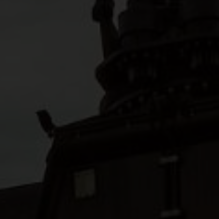
n i Nefab bolagsstyrning
Tiếng Việt
Deutsch
Svenska
Suomi
Español
Eesti
Slovenčina
Nederlands