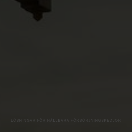
LÖSNINGAR FÖR HÅLLBARA FÖRSÖRJNINGSKEDJOR