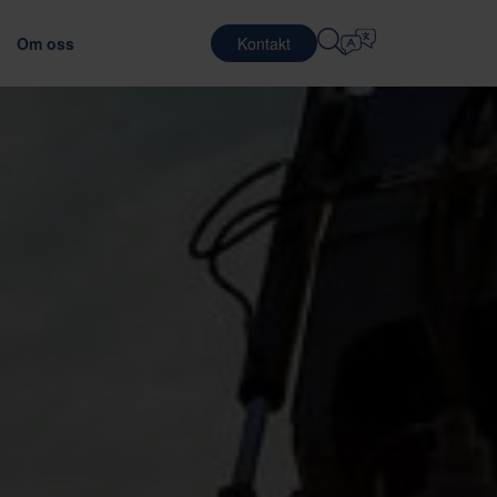
Om oss
Kontakt
Välj Språk
KARRIÄR
LOGISTIKTJÄNSTER
FÖRSVAR
English
中文 (简体)
 transporteffektiviteten
ptimala förpackningsmaterialet
Arbeta hos Nefab
Kontraktslogistik
Română
Dansk
ningar
Möt våra medarbetare
Förpackningstjänster
中文 (繁體)
Português
alc
Globalt traineeprogram
Pooling-tjänster
Čeština
Polski
Jobbmöjligheter
HALVLEDARE
ing av leverantörer
ackningstestning
Français (Canada)
Norsk
Français
Lietuvių
Português Brasileiro
한국어
RNING OCH EFTERLEVNAD
Español (América Latina)
Italiano