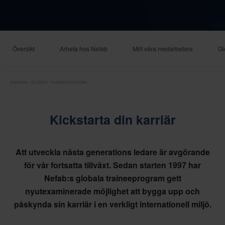
Översikt
Arbeta hos Nefab
Möt våra medarbetare
Gl
KARRIÄR
GLOBALT TRAINEEPROGRAM
Kickstarta din karriär
Att utveckla nästa generations ledare är avgörande
för vår fortsatta tillväxt. Sedan starten 1997 har
Nefab:s globala traineeprogram gett
nyutexaminerade möjlighet att bygga upp och
påskynda sin karriär i en verkligt internationell miljö.