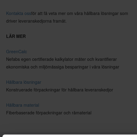
Kontakta oss
för att få veta mer om våra hållbara lösningar som
driver leveranskedjorna framåt.
LÄR MER
GreenCalc
Nefabs egen certifierade kalkylator mäter och kvantifierar
ekonomiska och miljömässiga besparingar i våra lösningar
Hållbara lösningar
Konstruerade förpackningar för hållbara leveranskedjor
Hållbara material
Fiberbaserade förpackningar och råmaterial