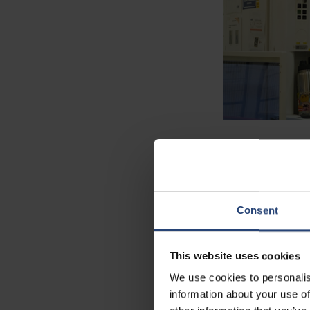
Anläggningen ligger
är verksamma inom di
bredare industrisek
Consent
transporteras genom
”Avancerade tester 
This website uses cookies
globala logistiktra
We use cookies to personalis
Nefab. ”Denna nivå 
information about your use of
och annan högvärdig