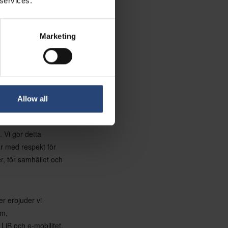
 services.
sta året.
Marketing
steringar. År 2025
 design, produktion
Allow all
 Vi gör detta
r med respekt för
r, för samhället och
r erbjuder vi
om,
LiB och e-mobilitet.