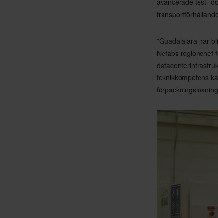
avancerade test- och
transportförhålland
”Guadalajara har bli
Nefabs regionchef f
datacenterinfrastru
teknikkompetens ka
förpackningslösning