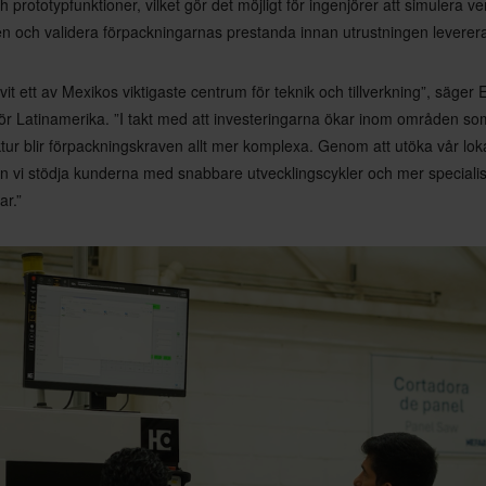
 prototypfunktioner, vilket gör det möjligt för ingenjörer att simulera ve
en och validera förpackningarnas prestanda innan utrustningen leverer
vit ett av Mexikos viktigaste centrum för teknik och tillverkning”, säger
ör Latinamerika. ”I takt med att investeringarna ökar inom områden so
ktur blir förpackningskraven allt mer komplexa. Genom att utöka vår lok
n vi stödja kunderna med snabbare utvecklingscykler och mer speciali
ar.”