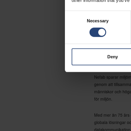
other information that you’ve
Expansionen förvänt
Consent
Necessary
Selection
Den förstärkta anlä
lanserade företaget
och återvinning av
Deny
Om Nefab
Nefab sparar miljöm
genom att tillsamma
människor och höga 
för miljön.
Med mer än 75 års e
globala lösningar oc
datakommunikation, 