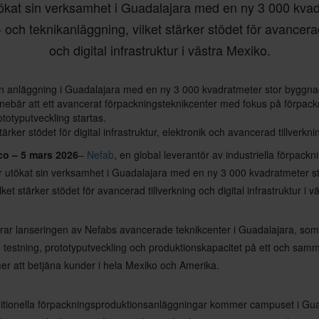
ökat sin verksamhet i Guadalajara med en ny 3 000 kvad
 och teknikanläggning, vilket stärker stödet för avancerad
och digital infrastruktur i västra Mexiko.
in anläggning i Guadalajara med en ny 3 000 kvadratmeter stor byggna
nebär att ett avancerat förpackningsteknikcenter med fokus på förpack
ototyputveckling startas.
ärker stödet för digital infrastruktur, elektronik och avancerad tillverkni
co – 5 mars 2026
–
Nefab
, en global leverantör av industriella förpackn
har utökat sin verksamhet i Guadalajara med en ny 3 000 kvadratmeter s
ket stärker stödet för avancerad tillverkning och digital infrastruktur i 
ar lanseringen av Nefabs avancerade teknikcenter i Guadalajara, so
 testning, prototyputveckling och produktionskapacitet på ett och sa
r att betjäna kunder i hela Mexiko och Amerika.
traditionella förpackningsproduktionsanläggningar kommer campuset i Gua