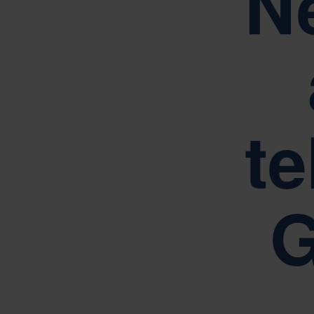
N
Drivs av våra kärnvärden Si
te
G