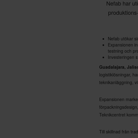
Nefab har ut
produktions-
Nefab utökar s
Expansionen in
testning och pr
Investeringen st
Guadalajara, Jalis
logistiklösningar, 
teknikanläggning, vil
Expansionen marker
förpackningsdesign,
Teknikcentret komme
Till skillnad från 