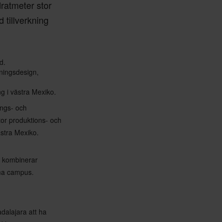
ratmeter stor
 tillverkning
d.
ningsdesign,
ng i västra Mexiko.
ings- och
tor produktions- och
västra Mexiko.
m kombinerar
mma campus.
dalajara att ha