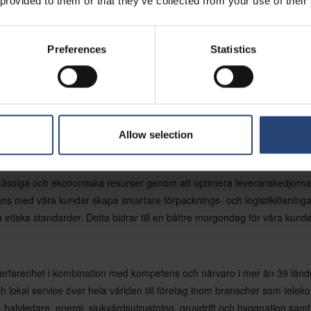
 provided to them or that they’ve collected from your use of their
as skapa 60 nya ingenjörs-, teknik- och produktionsroller under det för
Preferences
Statistics
ggningen i Guadalajara bygger vidare på Nefabs senaste regionala inve
 en verksamhet för tunn termoformad förpackning som integrerar intern
 återanvändbara och återvinningsbara förpackningssystem.
Allow selection
ässiga och ekonomiska resurser genom att optimera leveranskedjorna.
ns med våra kunder skapa smartare förpacknings- och logistiklösninga
etiska standarder. Detta bidrar till en bättre morgondag för våra kunde
rfarenhet i kombination med kompetens och närvaro i mer än 39 lände
h lokal service över hela världen till företag inom branscher som telek
halvledare, energi, sjukvårdsutrustning, gruvdrift och byggnation samt 