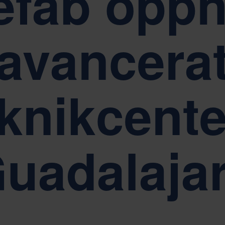
efab öppn
mplicity, Respect och Empowerment
Hållbarhet är kärna
avancera
knikcente
uadalaja