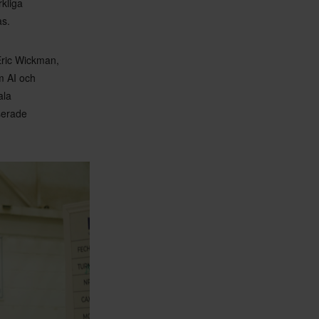
rkliga
as.
 Eric Wickman,
m AI och
ala
serade