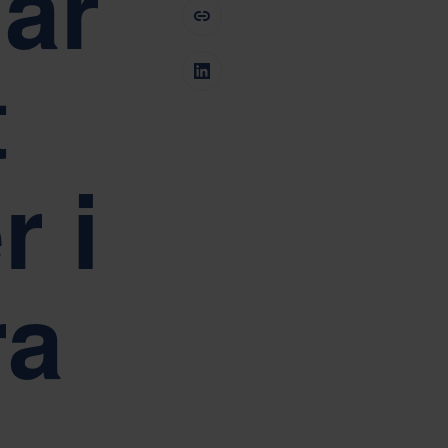
ar
n i Nefab bolagsstyrning
Tiếng Việt
Deutsch
Svenska
Suomi
t
Español
Eesti
Slovenčina
Nederlands
r i
ra