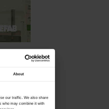
stödjer företag som
sindustri och
ter som
About
utsätts för under
tinamerika på
se our traffic. We also share
verrack, elektronik
ers who may combine it with