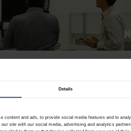
 i ett av Mexikos mest dynamiska teknik- och tillverkningscentrum och 
gital infrastruktur, elektronik, hälso- och sjukvård, halvledare, fordon
torer, där förpackningar måste skydda högvärdiga och känsliga produk
Details
 globala leveranskedjor.
gör det möjligt för oss att återskapa de påfrestningar som produkterna 
nsporter”, säger Guilherme Ueda, Engineering & Innovation Manager, La
e content and ads, to provide social media features and to analy
av validering är avgörande för att skydda komplex utrustning såsom ser
 our site with our social media, advertising and analytics partn
 teknik.”