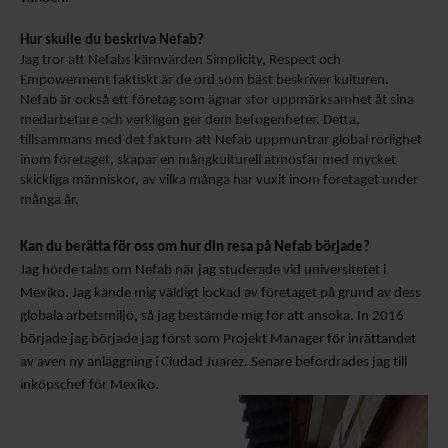
Hur skulle du beskriva Nefab?
Jag tror att Nefabs kärnvärden Simplicity, Respect och
Empowerment faktiskt är de ord som bäst beskriver kulturen.
Nefab är också ett företag som ägnar stor uppmärksamhet åt sina
medarbetare och verkligen ger dem befogenheter. Detta,
tillsammans med det faktum att Nefab uppmuntrar global rörlighet
inom företaget, skapar en mångkulturell atmosfär med mycket
skickliga människor, av vilka många har vuxit inom företaget under
många år.
Kan du berätta för oss om
hur
din resa på Nefab
började
?
Jag hörde talas om Nefab
när jag studerade vid universitetet i
Mexiko.
Jag kände mig väldigt lockad av företaget på grund av dess
globala arbetsmiljö
,
så jag bestämde mig för att ansöka. I
n 2016
började jag
började jag först som
P
rojekt
M
anager för inrättandet
av
av
en ny anläggning i Ciudad Juarez. Senare befordrades jag till
inköpschef för Mexiko.