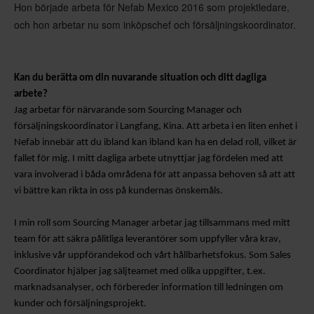
Hon började arbeta för Nefab Mexico 2016 som projektledare,
och hon arbetar nu som inköpschef och försäljningskoordinator.
Kan du berätta om din nuvarande situation och ditt dagliga
arbete?
Jag arbetar för närvarande som
Sourcing Manager och
försäljningskoordinator
i
Langfang
, Kina.
Att arbeta i en liten enhet i
Nefab
innebär att du ibland
kan
ibland kan ha en delad roll, vilket är
fallet för mig.
I mitt
dagliga
arbete utnyttjar jag fördelen med att
vara involverad i båda områdena
för att
anpassa behoven så att
att
vi bättre kan rikta in oss på kundernas önskemål
s
.
I min roll som Sourcing Manager arbetar jag tillsammans med mitt
team för att säkra pålitliga leverantörer som uppfyller våra krav,
inklusive vår uppförandekod och vårt hållbarhetsfokus.
Som Sales
Coordinator hjälper jag säljteamet med olika uppgifter, t.ex.
marknadsanalyser, och förbereder information till ledningen om
kunder och försäljningsprojekt.