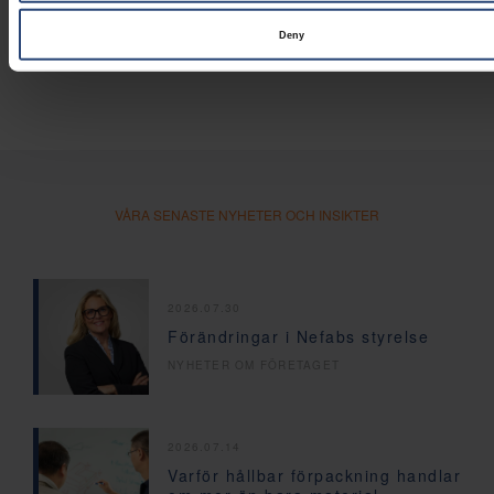
Deny
VÅRA SENASTE NYHETER OCH INSIKTER
2026.07.30
Förändringar i Nefabs styrelse
NYHETER OM FÖRETAGET
2026.07.14
Varför hållbar förpackning handlar