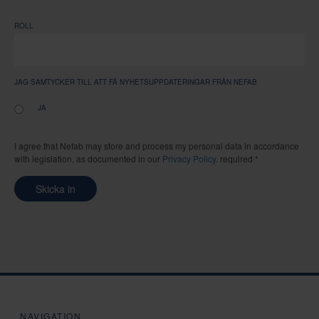
ROLL
JAG SAMTYCKER TILL ATT FÅ NYHETSUPPDATERINGAR FRÅN NEFAB
JA
I agree that Nefab may store and process my personal data in accordance
with legislation, as documented in our
Privacy Policy
. required *
Skicka in
NAVIGATION