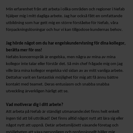
Min erfarenhet
från att arbeta i olika områden och regioner i Nefab
hjälper mig i mitt dagliga arbete
. Jag har också fått en omfattande
utbildning som har gett mig en större förståelse för Nefab, våra
förpackningslösningar och hur vi kan tillgodose kundernas behov.
Jag hörde något om
du har engelskundervisning för dina kollegor
,
berätta mer för oss!
Nefabs koncernspråk är engelska, men några av mina
av mina
kollegor
inte talar eller förstår det. Så min chef frågade mig om jag
ville lära mina kollegor engelska vid sidan av
av mitt vanliga arbete
.
Detta
har varit en fantastisk möjlighet för mig att få ännu bättre
kontakt med
teamet
. Deras entusiasm och snabba
snabba
utveckling
är
verkligen härligt att se.
Vad motiverar dig i ditt arbete?
Att arbeta på Nefab är ständigt utmanande
:
det finns
helt enkelt
ingen tid att bli uttråkad! Det finns alltid något nytt att lära sig
eller
något nytt att uppnå. Det
är
arbetsmiljö
ett växande företag och
möjligheten
att växa personligen och professionellt håller mig