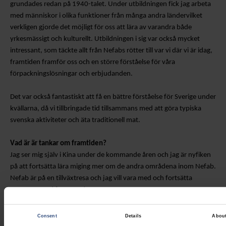
grundades redan på 1940-talet
.
Under utbildningen fick jag arbeta
med människor i olika funktioner från
många
andra länder
vilket
verkligen gjorde det möjligt för oss att lära av varandra både
yrkesmässigt och kulturellt.
Utbildningen
i sig
var
också
mycket
intressant
,
som täckte
allt från
Nefabs rötter till var vi
där vi är idag,
framtiden framför oss och en större förståelse för våra
förpackningslösningar och erbjudanden.
Det var också fantastiskt att få en bättre förståelse för Sverige under
kvällarna, då vi tillbringade tid tillsammans med att göra typiska
svenska aktiviteter och äta traditionell mat.
Vad är
är
tankar om framtiden?
Jag ser mig själv i Kina under de kommande åren och jag är nyfiken
på att fortsätta lära mig
ing
mer om de andra områdena inom Nefab.
Nefab är på en tillväxtresa och jag vill vara med och fortsätta
växa
växa
med företaget!
Consent
Details
Abou