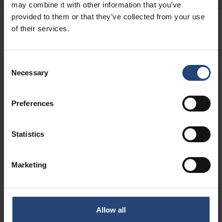
may combine it with other information that you’ve
provided to them or that they’ve collected from your use
of their services.
PALLAR
Consent
Necessary
Selection
Alternativa material för lastpallar
Preferences
Även om trä är det vanligaste och mest kända
materialet för lastpallar finns det flera andra
Statistics
alternativ som Nefab erbjuder, se nedan.
Marketing
Allow all