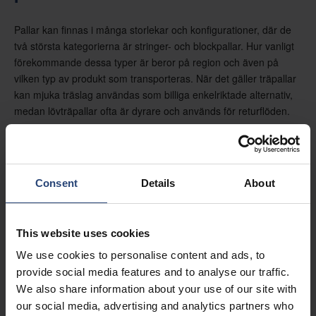
Pallar kan finnas i många storlekar och konfigurationer, där de
två största kategorierna är stringer- och blockpallar. Hur vanligt
förekommande dessa typer är beror på region och även på
vilken typ av produkt som transporteras. När det gäller träpallar
kan mjuka träslag användas som billiga enkelriktade alternativ,
medan lövträpallar ofta är dyrare och används för returflöden.
Consent
Details
About
This website uses cookies
We use cookies to personalise content and ads, to
provide social media features and to analyse our traffic.
We also share information about your use of our site with
our social media, advertising and analytics partners who