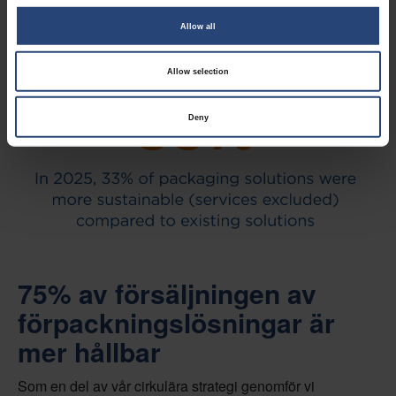
Allow all
Allow selection
Deny
75% av försäljningen av
förpackningslösningar är
mer hållbar
Som en del av vår cirkulära strategi genomför vi