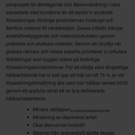
pilotprojekt för återtagande och återanvändning i nära
samarbete med kunderna för att samla in använda
förpackningar, förlänga produkternas livslängd och
återföra material till värdekedjan. Dessa initiativ främjar
avfallsförebyggande och materialcirkulation genom
praktiska och skalbara metoder. Genom att utnyttja vår
globala närvaro och lokala expertis prioriterar vi cirkulära
förbättringar som bygger vidare på befintliga
förpackningskonstruktioner. För att stödja våra långsiktiga
hållbarhetsmål har vi satt upp ett mål om att 75 % av vår
förpackningsförsäljning ska vara mer hållbar senast 2030
genom att uppfylla minst ett av fyra definierade
hållbarhetskriterier.
Minska utsläppen
av koldioxidekvivalenter
Minskning av deponerat avfall
Ökat återvunnet innehåll
Material från ansvarsfullt skötta skogar