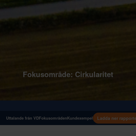
Fokusområde: Cirkularitet
Ladda ner rapport
Uttalande från VD
Fokusområden
Kundexempel