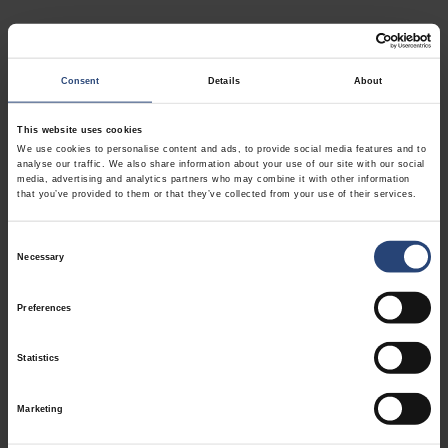
Consent
Details
About
Använd mindre,
This website uses cookies
spara mer, slösa
We use cookies to personalise content and ads, to provide social media features and to
analyse our traffic. We also share information about your use of our site with our social
inte bort någonting
media, advertising and analytics partners who may combine it with other information
that you’ve provided to them or that they’ve collected from your use of their services.
Consent
Vårt engagemang för cirkulär ekonomi bygger på en
Necessary
Selection
helhetssyn på cirkulär ekonomi, med fokus på
materialinnovation, minskning av driftsavfall, förbättring
Preferences
av hanteringen vid livslängdens slut samt utformning av
förpackningslösningar där cirkulär ekonomi står i centrum.
Statistics
Marketing