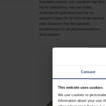
Konceptet med trä- och metallhörn har flera
hål för fastsättning, men kan också
användas för spännband och har en
särskild funktion för att hålla dessa band på
plats. Dessutom har den speciella
förstärkningar för att göra konstruktionen
ännu starkare
Consent
This website uses cookies
We use cookies to personalis
information about your use of