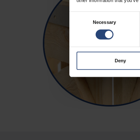
other information that you’ve
Consent
Necessary
Selection
Deny