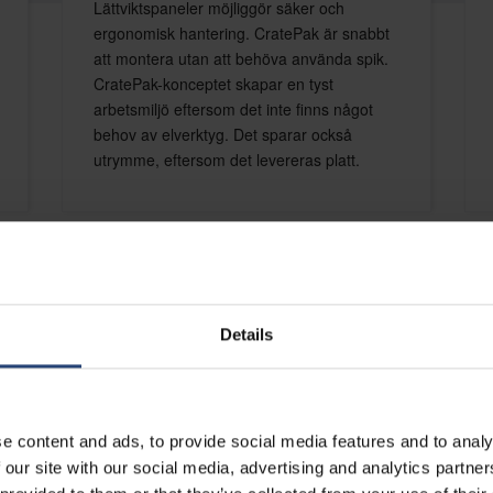
Lättviktspaneler möjliggör säker och
ergonomisk hantering. CratePak är snabbt
att montera utan att behöva använda spik.
CratePak-konceptet skapar en tyst
arbetsmiljö eftersom det inte finns något
behov av elverktyg. Det sparar också
utrymme, eftersom det levereras platt.
Details
Effektiva trälådo
e content and ads, to provide social media features and to analy
 our site with our social media, advertising and analytics partn