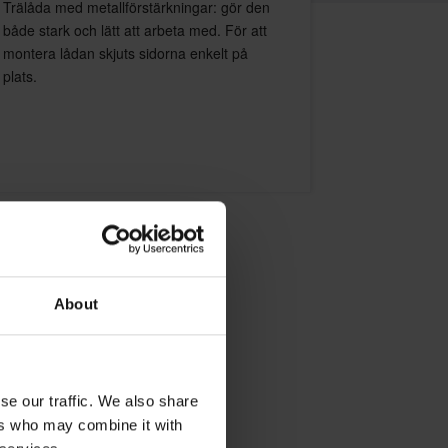
Trälåda med metallförstärkningar: gör den
både stark och lätt att arbeta med. För att
montera lådan skjuts sidorna enkelt på
plats.
About
r
se our traffic. We also share
ers who may combine it with