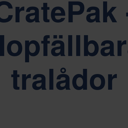
CratePak 
mplicity, Respect och Empowerment
Hållbarhet är kärna
opfällba
tralådor