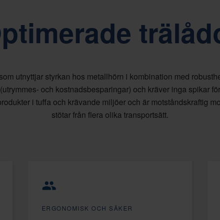
ptimerade trälåd
som utnyttjar styrkan hos metallhörn i kombination med robusthe
tt (utrymmes- och kostnadsbesparingar) och kräver inga spikar fö
 produkter i tuffa och krävande miljöer och är motståndskraftig m
stötar från flera olika transportsätt.
ERGONOMISK OCH SÄKER