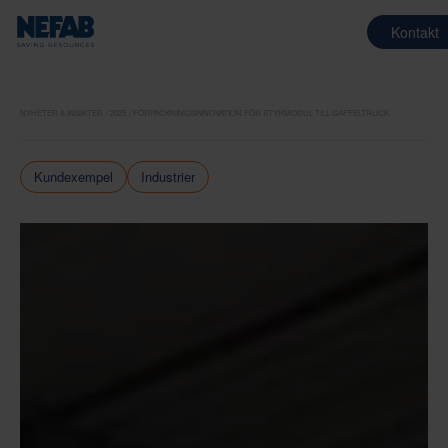
Kontakt
NYHETER & INSIKTER
2025
FÖRPACKNINGSINNOVATION FÖR STYRMODUL TILL GAFFELTRUCK
Kundexempel
Industrier